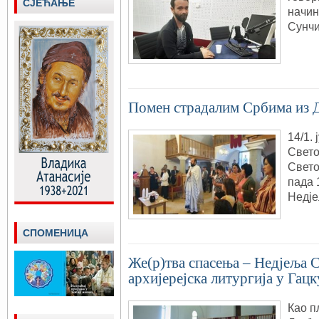
СЈЕЋАЊЕ
начин
Сунч
Помен страдалим Србима из 
14/1.
Свето
Свето
пада 
Недје
СПОМЕНИЦА
Же(р)тва спасења – Недјеља 
архијерејска литургија у Гацк
Као п