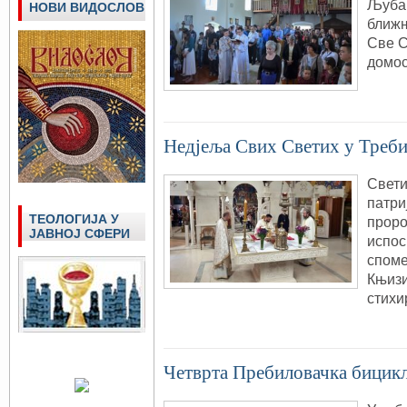
Љубав
НОВИ ВИДОСЛОВ
ближњ
Све С
домос
Недјеља Свих Светих у Треб
Свети
патри
ТЕОЛОГИЈА У
проро
ЈАВНОЈ СФЕРИ
испос
споме
Књизи
стихи
Четврта Пребиловачка бицикл