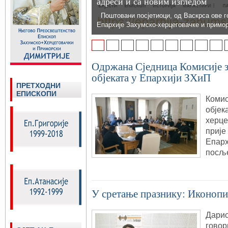
адреси и са новим изгледом
Поштовани посјетиоци, од Васкрса ове г
Епархије Захумско-херцеговачке и примо
1
2
3
4
5
6
7
8
9
Одржана Сједница Комисије з
објеката у Епархији ЗХиП
ПРЕТХОДНИ
ЕПИСКОПИ
Комис
објек
херце
прије
Епарх
посљ
У сретање празнику: Иконопи
Дарио
говор