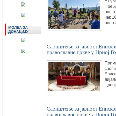
У суб
Преби
ове г
чак 1
општи
МОЛБА ЗА
ДОНАЦИЈУ
Саопштење за јавност Епископ
православне цркве у Црној Го
Прими
саопш
Брисе
дијал
Црној
Саопштење за јавност Епископ
православне цркве у Црној Го