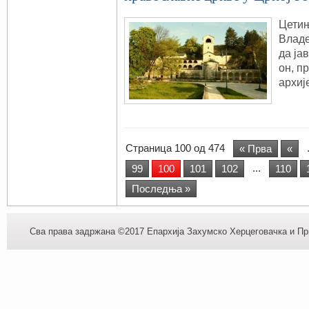
Цетињ
Владе
да ја
он, п
архиј
Страница 100 од 474
« Прва
«
...
99
100
101
102
110
Последња »
Сва права задржана ©2017 Епархија Захумско Херцеговачка и При