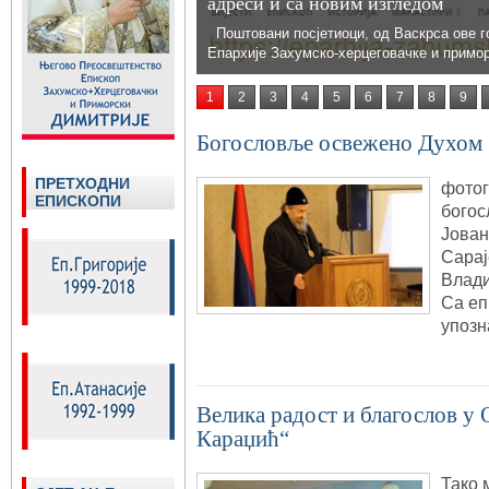
адреси и са новим изгледом
Поштовани посјетиоци, од Васкрса ове г
Епархије Захумско-херцеговачке и примо
1
2
3
4
5
6
7
8
9
Богословље освежено Духом 
ПРЕТХОДНИ
фотог
ЕПИСКОПИ
богос
Јован
Сарај
Влади
Са еп
упозн
Велика радост и благослов у
Караџић“
Тако 