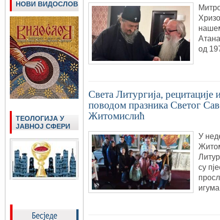
НОВИ ВИДОСЛОВ
Митро
Хризо
нашем
Атана
од 19
Света Литургија, рецитације и
поводом празника Светог Сав
Житомислић
ТЕОЛОГИЈА У
ЈАВНОЈ СФЕРИ
У нед
Житом
Литур
су пј
просл
игума