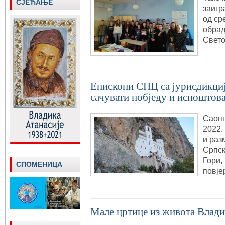
СЈЕЋАЊЕ
заигр
од ср
обрад
Свето
Епископи СПЦ са јурисдикциј
сачувати побједу и испоштов
Саопш
2022.
и раз
Српск
Гори,
СПОМЕНИЦА
повје
Мале цртице из живота Влади