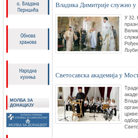
Владика Димитрије служио 
У 32.
празн
Велик
служи
Рођењ
Љуби
Светосавска академија у Мос
Tрaди
aкaдe
МОЛБА ЗА
Влaди
ДОНАЦИЈУ
oргaн
црквe
oдбoр
Свeтo