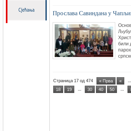
Прослава Савиндана у Чапљи
Основ
Љубуш
Христ
били
парох
српск
Страница 17 од 474
..
« Прва
«
...
...
18
19
30
40
50