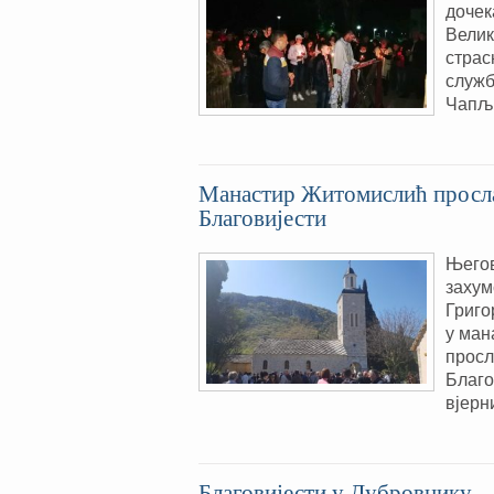
дочек
Велик
страс
служб
Чапљи
Манастир Житомислић просла
Благовијести
Његов
захум
Григо
у ман
просл
Благо
вјерн
Благовијести у Дубровнику