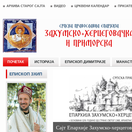
АРХИВА СТАРОГ САЈТА
ВИДЕО
ЦРКВЕНИ КАЛЕНДАР
ПРИЈАТ
ПОЧЕТАК
ИСТОРИЈА
ЕПИСКОП ДИМИТРИЈЕ
МАНАСТ
ЕПИСКОП ЗХИП
Сајт Епархије Захумско-херцегов