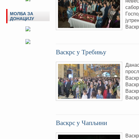
невес
сабор
Госпо
МОЛБА ЗА
ДОНАЦИЈУ
јутре
Васкр
Васкрс у Требињу
Данас
просл
Васкр
Васкр
Васкр
Васкр
Васкрс у Чапљини
Васкр