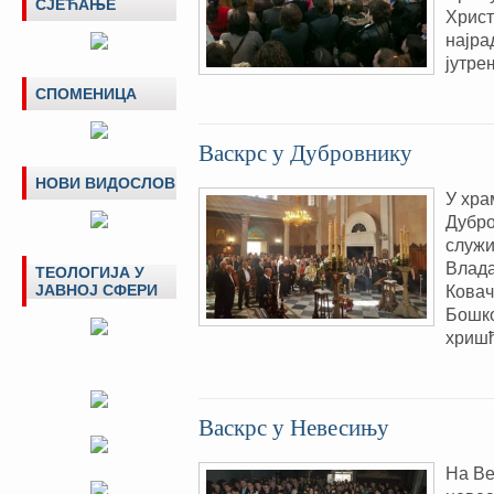
СЈЕЋАЊЕ
Христ
најра
јутре
СПОМЕНИЦА
Васкрс у Дубровнику
НОВИ ВИДОСЛОВ
У хра
Дубро
служи
Влада
ТЕОЛОГИЈА У
ЈАВНОЈ СФЕРИ
Ковач
Бошко
хришћ
Васкрс у Невесињу
На Ве