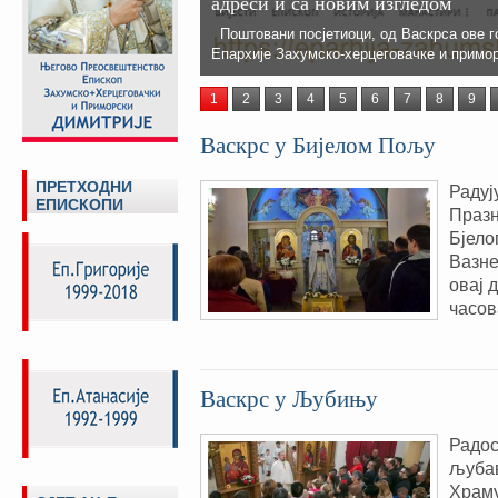
адреси и са новим изгледом
Поштовани посјетиоци, од Васкрса ове г
Епархије Захумско-херцеговачке и примо
1
2
3
4
5
6
7
8
9
Васкрс у Бијелом Пољу
ПРЕТХОДНИ
Радуј
ЕПИСКОПИ
Празн
Бјело
Вазне
овај 
часов
Васкрс у Љубињу
​Радо
љубав
Храму