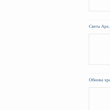
Света Арх.
Oбнова хр