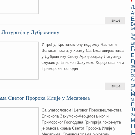
Љ
А
Е
више
В
Бе
 Литургија у Дубровнику
Гр
П
Еп
У трећу, Крстопоклону недјељу Часног и
Г
Великог поста, у храму Св. Благовијештења
Е
у Дубровнику Свету Архијеррјску Литургију
Г
служио је Епископ Захумско Херцеговачки и
(8)
Приморски господин
(1
с
А
(1
више
Д
М
ама Светог Пророка Илије у Месарима
Ма
П
Т
Са благословом Његовог Преосвештенства
Х
Епископа Захумско-Херцеговачког и
М
Приморског Господина Григорија покренута
Н
је обнова храма Светог Пророка Илије у
Месарима. Обновом храма руководи