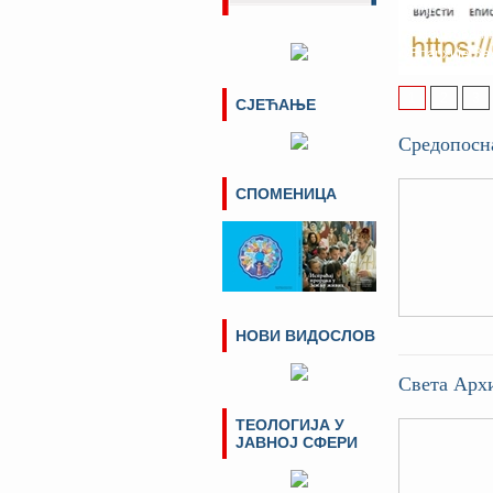
адреси и 
Поштовани п
Епархије За
1
2
3
СЈЕЋАЊЕ
Средопосн
СПОМЕНИЦА
НОВИ ВИДОСЛОВ
Светa Архи
ТЕОЛОГИЈА У
ЈАВНОЈ СФЕРИ