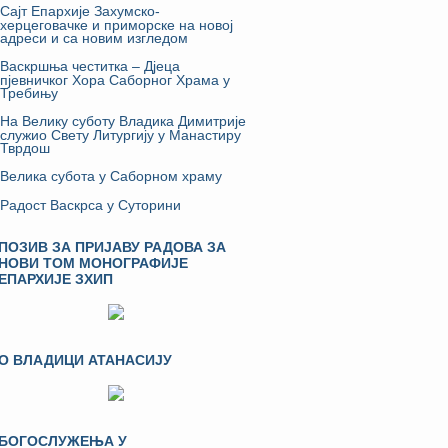
Сајт Епархије Захумско-
херцеговачке и приморске на новој
адреси и са новим изгледом
Васкршња честитка – Дјеца
пјевничког Хора Саборног Храма у
Требињу
На Велику суботу Владика Димитрије
служио Свету Литургију у Манастиру
Тврдош
Велика субота у Саборном храму
Радост Васкрса у Суторини
ПОЗИВ ЗА ПРИЈАВУ РАДОВА ЗА
НОВИ ТОМ МОНОГРАФИЈЕ
ЕПАРХИЈЕ ЗХИП
О ВЛАДИЦИ АТАНАСИЈУ
БОГОСЛУЖЕЊА У