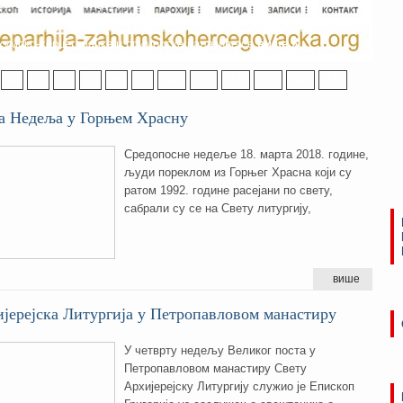
са новим изгледом
осјетиоци, од Васкрса ове године интернет презентација
хумско-херцеговачке и приморске налазиће се
више »
4
5
6
7
8
9
10
11
12
13
14
15
а Недеља у Горњем Храсну
Средопосне недеље 18. марта 2018. године,
људи пореклом из Горњег Храсна који су
ратом 1992. године расејани по свету,
сабрали су се на Свету литургију,
више
јерејскa Литургијa у Петропавловом манастиру
У четврту недељу Великог поста у
Петропавловом манастиру Свету
Архијерејску Литургију служио је Епископ