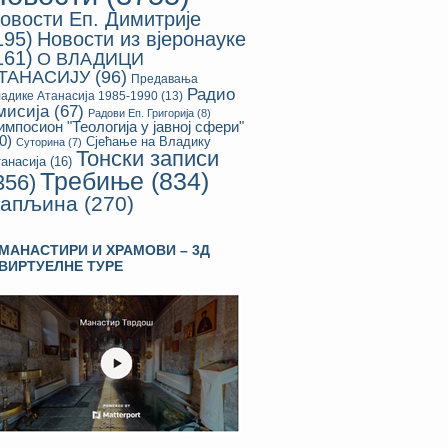
овости Еп. Димитрије
195)
Новости из вјеронауке
161)
О ВЛАДИЦИ
ТАНАСИЈУ
(96)
Предавања
Радио
адике Атанасија 1985-1990
(13)
мисија
(67)
Радови Еп. Григорија
(8)
импосион "Теологија у јавној сфери"
0)
Сјећање на Владику
Суторина
(7)
Тонски записи
анасија
(16)
Требиње
(834)
356)
апљина
(270)
МАНАСТИРИ И ХРАМОВИ – 3Д
ВИРТУЕЛНЕ ТУРЕ