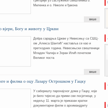
Григорије уз саслужење свештеника о.
Миленка и о. Николе и ђакона
више
о вјери, Богу и животу у Цркви
Добра сарадња Цркве у Невесињу са СШЦ-
ом „Алекса Шантић“ наставља се као и
претходних година. Невесињски свештеници
Младен Чалија и Зоран Илић почетком
Великог поста
више
иге и филма о оцу Лазару Острошком у Гацку
У саборишту парохијског дома у Гацку, које
је билo тијесно да прими све посјетиоце, у
недељу 11. марта је приказан кратки
документарни филм о архимандриту