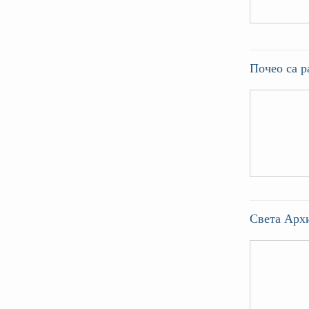
Почео са р
Света Архи