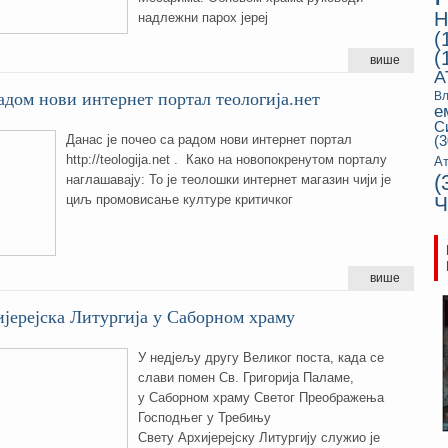
Н
надлежни парох јереј
(
(
више
А
адом нови интернет портал теологија.нет
Вл
е
С
Данас је почео са радом нови интернет портал
(3
http://teologija.net . Како на новопокренутом порталу
Ат
(
наглашавају: То је теолошки интернет магазин чији је
циљ промовисање културе критичког
Ч
више
јерејска Литургија у Саборном храму
У недјељу другу Великог поста, када се
слави помен Св. Григорија Паламе,
у Саборном храму Светог Преображења
Господњег у Требињу
Свету Архијерејску Литургију служио је