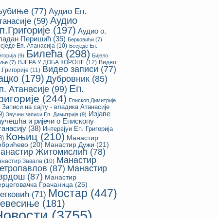
убиње
(77)
Аудио Еп.
Аудио
танасије
(59)
п.Григорије
(197)
Аудио о.
ладан Перишић
(35)
Берковићи
(7)
сједе Еп. Атанасија
(10)
Бесједе Еп.
Билећа
(298)
игорија
(9)
Бијело
ВЈЕРА У ДОБА КОРОНЕ
(12)
Видео
оље
(7)
Видео записи
(77)
.Григорије
(11)
ацко
(179)
Дубровник
(85)
Еп.
п. Атанасије
(99)
ригорије
(244)
Епископ Димитрије
Записи на сајту - владика Атанасије
Изјаве
9)
Звучни записи Еп. Димитрије
(9)
аучешћа и ријечи о Епископу
танасију
(38)
Интервјуи Еп. Григорија
Коњиц
(210)
8)
Манастир
обрићево
(20)
Манастир Дужи
(21)
анастир Житомислић
(78)
Манастир
настир Завала
(10)
етропавлов
(87)
Манастир
врдош
(87)
Манастир
ерцеговачка Грачаница
(25)
Мостар
(447)
етковић
(71)
евесиње
(181)
Новости
(3755)