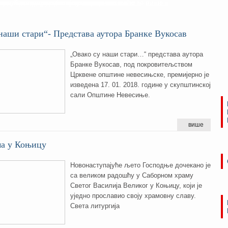
хумско-херцеговачке и приморске налазиће се
са љубављу пјесму отпјевала
Тврдош, а саслуживали су
ужено је вечерње богослужење
члановима своје парохијске заједнице,
ика Георгија служено је вечерње
више »
више »
више »
више »
више »
више »
наши стари“- Представа аутора Бранке Вукосав
„Овако су наши стари…“ представа аутора
Бранке Вукосав, под покровитељством
Црквене општине невесињске, премијерно је
изведена 17. 01. 2018. године у скупштинској
сали Општине Невесиње.
више
ма у Коњицу
Новонаступајуће љето Господње дочекано је
са великом радошћу у Саборном храму
Светог Василија Великог у Коњицу, који је
уједно прославио своју храмовну славу.
Света литургија