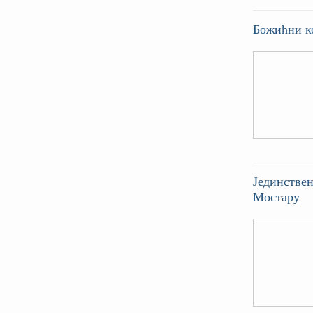
Божићни к
Јединствен
Мостару