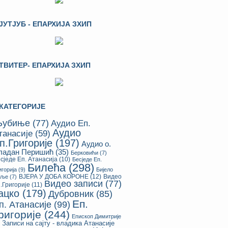
ЈУТЈУБ - ЕПАРХИЈА ЗХИП
ТВИТЕР- ЕПАРХИЈA ЗХИП
КАТЕГОРИЈЕ
убиње
(77)
Аудио Еп.
Аудио
танасије
(59)
п.Григорије
(197)
Аудио о.
ладан Перишић
(35)
Берковићи
(7)
сједе Еп. Атанасија
(10)
Бесједе Еп.
Билећа
(298)
игорија
(9)
Бијело
ВЈЕРА У ДОБА КОРОНЕ
(12)
Видео
оље
(7)
Видео записи
(77)
.Григорије
(11)
ацко
(179)
Дубровник
(85)
Еп.
п. Атанасије
(99)
ригорије
(244)
Епископ Димитрије
Записи на сајту - владика Атанасије