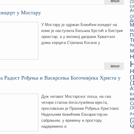
више
(1
с
А
онцерт у Мостару
(1
Д
М
У Мостару је одржан Божићни концерт на
коме је наступила Биљана Крстић и Бистрик
Ма
П
оркестар, а у великој дворани Хрватског
Т
дома херцега Стјепана Косаче у
Х
М
Н
више
Н
(
а Радост Рођења и Васкрсења Богочовјека Христа у
(
А
Вл
Дуж читавог Мостарског поља, на сва
е
четири стална богослужбена мјеста,
С
(3
прослављен је Празник Рођења Христовог.
Ат
Недељним божићним Евхаристијски
(
сабрањем, у времену и простору,
Ч
надвремено и