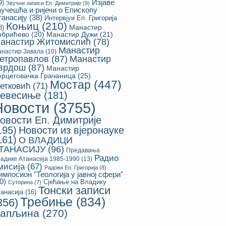
Изјаве
9)
Звучни записи Еп. Димитрије
(9)
аучешћа и ријечи о Епископу
танасију
(38)
Интервјуи Еп. Григорија
Коњиц
(210)
8)
Манастир
обрићево
(20)
Манастир Дужи
(21)
анастир Житомислић
(78)
Манастир
настир Завала
(10)
етропавлов
(87)
Манастир
врдош
(87)
Манастир
ерцеговачка Грачаница
(25)
Мостар
(447)
етковић
(71)
евесиње
(181)
Новости
(3755)
овости Еп. Димитрије
195)
Новости из вјеронауке
161)
О ВЛАДИЦИ
ТАНАСИЈУ
(96)
Предавања
Радио
адике Атанасија 1985-1990
(13)
мисија
(67)
Радови Еп. Григорија
(8)
импосион "Теологија у јавној сфери"
0)
Сјећање на Владику
Суторина
(7)
Тонски записи
анасија
(16)
Требиње
(834)
356)
апљина
(270)