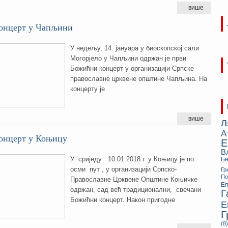
више
онцерт у Чапљини
У недељу, 14. јануара у биоскопској сали
Могорјело у Чапљини одржан је први
Божићни концерт у организацији Српске
православне црквене општине Чапљина. На
концерту је
више
Љ
А
онцерт у Коњицу
Е
В
У сриједу 10.01.2018.г. у Коњицу је по
Бе
осми пут , у организацији Српско-
Гр
П
Православне Црквене Општине Коњичке
Еп
одржан, сад већ традиционални, свечани
Г
Божићни концерт. Након пригодне
Е
Г
(8)