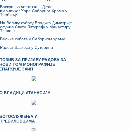
Васкршња честитка – Дјеца
пјевничког Хора Саборног Храма у
Требињу
На Велику суботу Владика Димитрије
служио Свету Литургију у Манастиру
Тврдош
Велика субота у Саборном храму
Радост Васкрса у Суторини
ПОЗИВ ЗА ПРИЈАВУ РАДОВА ЗА
НОВИ ТОМ МОНОГРАФИЈЕ
ЕПАРХИЈЕ ЗХИП
О ВЛАДИЦИ АТАНАСИЈУ
БОГОСЛУЖЕЊА У
ПРЕБИЛОВЦИМА