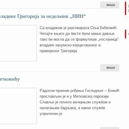
више
Владике Григорија за недељник „НИН“
Са владиком је разговарала Оља Бећковић.
Читајте књиге да бисте били мање дивљи,
тако би могла да се формулише „посланица“
владике захумско-херцеговачког и
приморског Григорија.
више
етковићу
Радосни празник рођења Господњег – Божић
прослављен је и у Метковској парохији.
Славље је почело вечерњом службом и
налагањем бадњака, а након службе
уприличен је