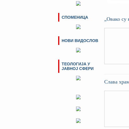
Епархије За
Атанасију, 
Манастиру 
Требињу сл
заједно са 
великомучен
СПОМЕНИЦА
„Овако су 
НОВИ ВИДОСЛОВ
ТЕОЛОГИЈА У
ЈАВНОЈ СФЕРИ
Слава хра