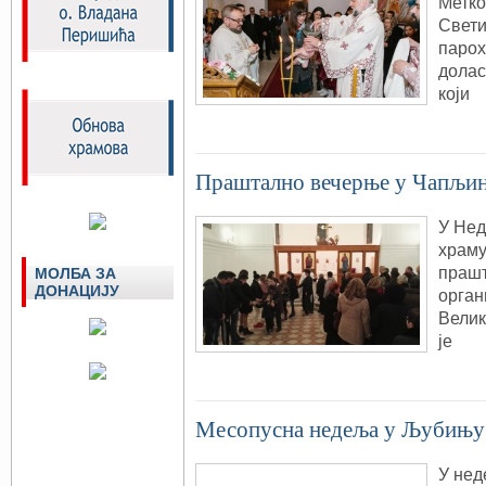
Метко
Свети
парох
долас
који
Праштално вечерње у Чапљи
У Нед
храму
прашт
МОЛБА ЗА
ДОНАЦИЈУ
орган
Велик
је
Месопусна недеља у Љубињу
У нед