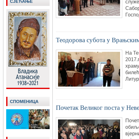
СЈЕЋАЊЕ
служе
Сабо
Госпо
Теодорова субота у Врањски
На Те
2017.
храму
билећ
Литур
СПОМЕНИЦА
Почетак Великог поста у Нев
Почет
обиље
вјерн