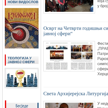
која 
НОВИ ВИДОСЛОВ
у бро
Осврт на Четврти годишњи си
јавној сфери“
Фести
„ПРА
Патри
ТЕОЛОГИЈА У
Рајко
ЈАВНОЈ СФЕРИ
симпо
сфери
Херц
Света Архијерејска Литургиј
У нед