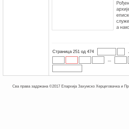
Рођењ
архиј
еписк
служе
а нак
Страница 251 од 474
« Прва
«
...
250
251
252
253
260
Последња »
Сва права задржана ©2017 Епархија Захумско Херцеговачка и При