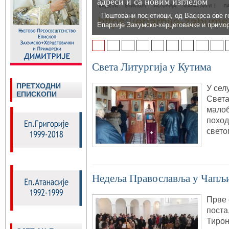
адреси и са новим изгледом
Поштовани посјетиоци, од Васкрса ове г
Епархије Захумско-херцеговачке и примо
1
2
3
4
5
6
7
8
9
Света Литургија у Кутима
ПРЕТХОДНИ
У сел
ЕПИСКОПИ
Света
малоб
поход
свето
Недеља Православља у Чапљ
Прве 
поста
Тирон