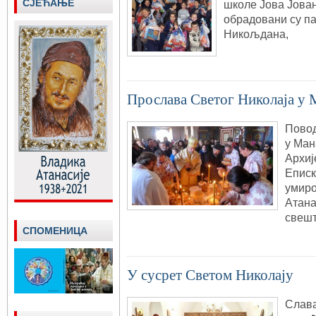
СЈЕЋАЊЕ
школе Јова Јован
обрадовани су па
Никољдана,
Прослава Светог Николаја у
Повод
у Ман
Архиј
Еписк
умиро
Атана
свеш
СПОМЕНИЦА
У сусрет Светом Николају
Слава