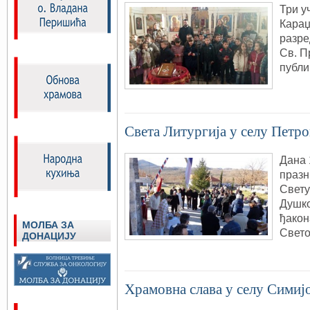
Три у
Караџ
разре
Св. П
публи
Светa Литургијa у селу Петр
Дана 
празн
Свету
Душко
ђакон
МОЛБА ЗА
Свето
ДОНАЦИЈУ
Храмовна слава у селу Симиј