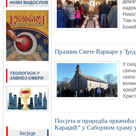
домаћ
НОВИ ВИДОСЛОВ
надом
Никол
Тим п
Божић
Празник Свете Варваре у Ђе
У сел
свеча
ТЕОЛОГИЈА У
свете
ЈАВНОЈ СФЕРИ
велик
хришћ
Христ
Посјета и приредба првачића
Караџић“ у Саборном храму 