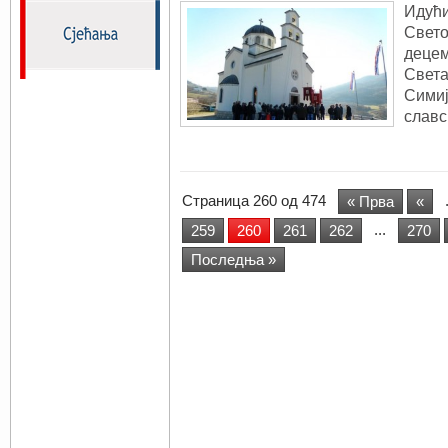
Идући
Свето
децем
Света
Симиј
славс
Страница 260 од 474
« Прва
«
...
259
260
261
262
270
Последња »