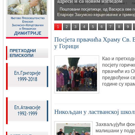
адреси и са новим изгледом
Поштовани посјетиоци, од Васкрса ове г
Епархије Захумско-херцеговачке и примо
1
2
3
4
5
6
7
8
9
Посјета првачића Храму Св. 
у Горици
ПРЕТХОДНИ
ЕПИСКОПИ
Као и претход
посјету горич
првачићи из О
предвођени с
године су хра
Никољдан у ластванској школ
Захваљујући фон
малишани у подр