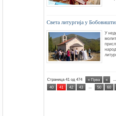
Света литургија у Бобовишт
У нед
молит
присл
народ
литур
Страница 41 од 474
..
« Прва
«
...
40
41
42
43
50
60