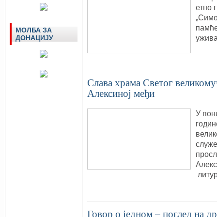
етно 
„Симо
памће
МОЛБА ЗА
ужива
ДОНАЦИЈУ
Слава храма Светог великому
Алексиној међи
У пон
годин
велик
служе
просл
Алекс
литур
Говор о једном – поглед на д