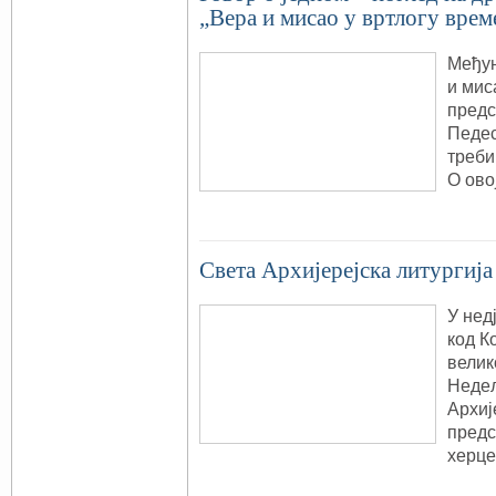
„Вера и мисао у вртлогу врем
Међун
и мис
предс
Педес
треби
О ово
Света Архијерејска литургија
У нед
код К
велик
Недељ
Архиј
предс
херце