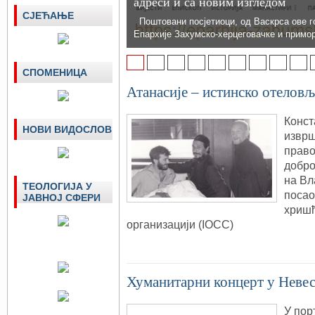
адреси и са новим изгледом
СЈЕЋАЊЕ
Поштовани посјетиоци, од Васкрса ове г
Епархије Захумско-херцеговачке и примо
1
2
3
4
5
6
7
8
9
СПОМЕНИЦА
Атанасије – истинско отелов
Конст
НОВИ ВИДОСЛОВ
изврш
право
добро
на Вл
ТЕОЛОГИЈА У
посао
ЈАВНОЈ СФЕРИ
хришћ
организацији (IOCC)
Хуманитарни концерт у Неве
У пор