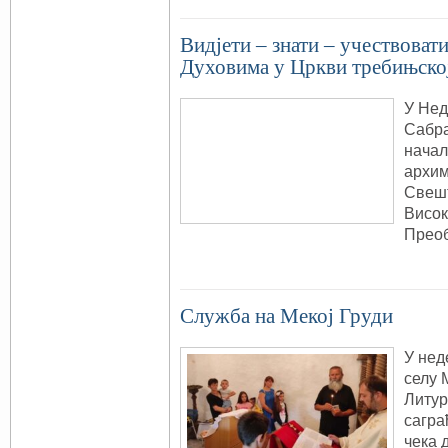
Видјети – знати – учествоват
Духовима у Цркви требињско
У Нед
Сабр
начал
архим
Свеш
Висок
Прео
Служба на Мекој Груди
У нед
селу 
Литур
сагра
чека 