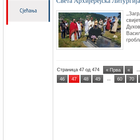
Света Архијерејска Литургиј
,,Заг
свијет
Духов
Васил
гробљ
Страница 47 од 474
..
« Прва
«
...
46
47
48
49
60
70