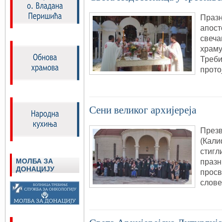
Празн
апост
свеча
храму
Треби
прото
Сени великог архијереја
Презв
(Кали
стигл
МОЛБА ЗА
празн
ДОНАЦИЈУ
просв
слове