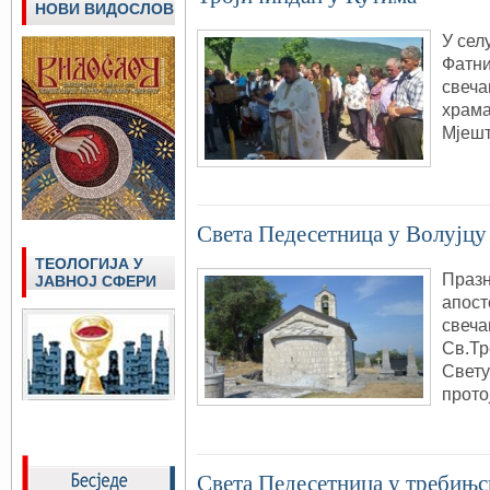
НОВИ ВИДОСЛОВ
У сел
Фатни
свеча
храма
Мјешт
Света Педесетница у Волујцу
ТЕОЛОГИЈА У
Празн
ЈАВНОЈ СФЕРИ
апост
свеча
Св.Тр
Свету
прото
Света Педесетница у требињ