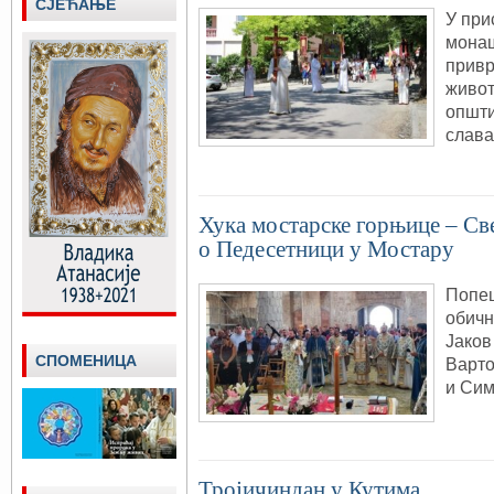
СЈЕЋАЊЕ
У при
монаш
привр
живот
општи
слава
Хука мостарске горњице – Све
о Педесетници у Мостару
Попеш
обичн
Јаков
СПОМЕНИЦА
Варто
и Си
Тројичиндан у Кутима