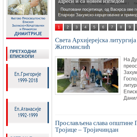
адреси и са новим изгледом
Поштовани посјетиоци, од Васкрса ове г
Епархије Захумско-херцеговачке и примо
1
2
3
4
5
6
7
8
9
Света Архијерејска литургиј
Житомислић
ПРЕТХОДНИ
ЕПИСКОПИ
На Ду
преос
Захум
Госпо
литур
Еписк
Данил
Прослављена слава општине Г
Тројице – Тројичиндан