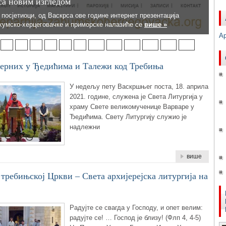
са новим изгледом
осјетиоци, од Васкрса ове године интернет презентација
хумско-херцеговачке и приморске налазиће се
више »
А
4
5
6
7
8
9
10
11
12
13
14
15
јерних у Ђедићима и Талежи код Требиња
У недељу пету Васкршњег поста, 18. априла
2021. године, служена је Света Литургија у
храму Свете великомученице Варваре у
Ђедићима. Свету Литургију служио је
надлежни
више
 требињској Цркви – Света архијерејска литургија на
Радујте се свагда у Господу, и опет велим:
радујте се! … Господ је близу! (Флп 4, 4-5)