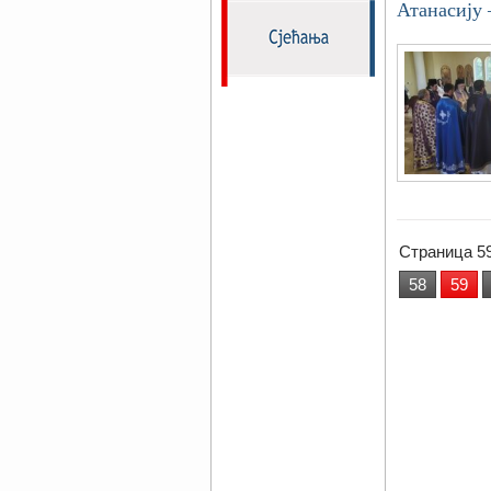
Атанасију
Страница 59
58
59