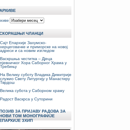
АРХИВЕ
рхиве
СКОРАШЊИ ЧЛАНЦИ
Сајт Епархије Захумско-
херцеговачке и приморске на новој
адреси и са новим изгледом
Васкршња честитка – Дјеца
пјевничког Хора Саборног Храма у
Требињу
На Велику суботу Владика Димитрије
служио Свету Литургију у Манастиру
Тврдош
Велика субота у Саборном храму
Радост Васкрса у Суторини
ПОЗИВ ЗА ПРИЈАВУ РАДОВА ЗА
НОВИ ТОМ МОНОГРАФИЈЕ
ЕПАРХИЈЕ ЗХИП