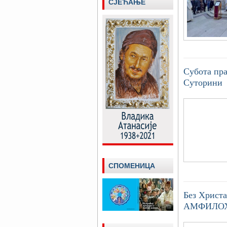
СЈЕЋАЊЕ
Субота пра
Суторини
СПОМЕНИЦА
Без Христ
АМФИЛО