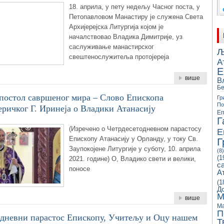
18. априла, у пету недељу Часног поста, у
Петопавловом Манастиру је служена Света
Архијерејска Литургија којом је
началствовао Владика Димитрије, уз
саслуживање манастирског
Љ
свештенослужитеља протојереја
А
Е
више
В
Бе
постол савршеног мира – Слово Епископа
Гр
П
ричког Г. Иринеја о Владики Атанасију
Еп
Г
(Изречено о Четрдесетодневном парастосу
Е
Епископу Атанасију у Орланду, у току Св.
Г
Заупокојене Литургије у суботу, 10. априла
(8)
(1
2021. године) О, Владико свети и велики,
с
поносе
А
(1
Д
М
више
Ма
П
одневни парастос Eпископу, Учитељу и Оцу нашем
Т