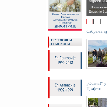
адреси и 
Поштовани п
Епархије За
1
2
3
Сабрања в
ПРЕТХОДНИ
ЕПИСКОПИ
„Осана!“ у
Цвијети