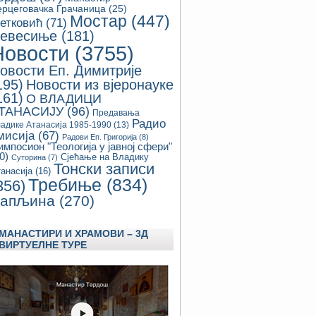
ерцеговачка Грачаница
(25)
Мостар
(447)
етковић
(71)
евесиње
(181)
Новости
(3755)
овости Еп. Димитрије
195)
Новости из вјеронауке
161)
О ВЛАДИЦИ
ТАНАСИЈУ
(96)
Предавања
Радио
адике Атанасија 1985-1990
(13)
мисија
(67)
Радови Еп. Григорија
(8)
импосион "Теологија у јавној сфери"
0)
Сјећање на Владику
Суторина
(7)
Тонски записи
анасија
(16)
Требиње
(834)
356)
апљина
(270)
МАНАСТИРИ И ХРАМОВИ – 3Д
ВИРТУЕЛНЕ ТУРЕ