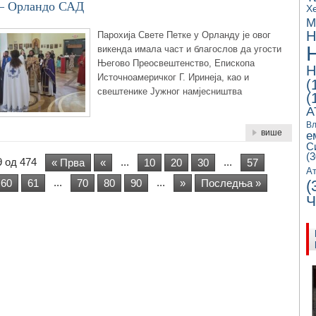
 – Орландо САД
Х
М
Н
Парохија Свете Петке у Орланду је овог
викенда имала част и благослов да угости
Његово Преосвештенство, Епископа
Н
Источноамеричког Г. Иринеја, као и
(
свештенике Јужног намјесништва
(
А
Вл
више
е
С
(3
 од 474
...
...
« Прва
«
10
20
30
57
Ат
...
...
60
61
70
80
90
»
Последња »
(
Ч