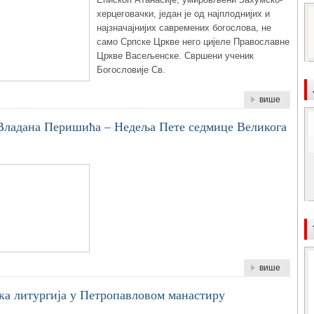
херцеговачки, један је од најплоднијих и
најзначајнијих савремених богослова, не
само Српске Цркве него цијеле Православне
Цркве Васељенске. Свршени ученик
Богословије Св.
више
 Владана Перишића – Недеља Пете седмице Великога
више
ка литургија у Петропавловом манастиру