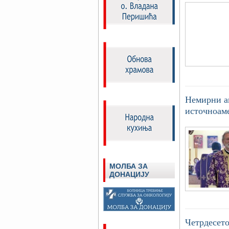
Немирни а
источноаме
МОЛБА ЗА
ДОНАЦИЈУ
Четрдесет