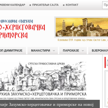
РКВЕНИ КАЛЕНДАР
ПРИЈАТЕЉИ САЈТА
КОНТАКТ
ОП ДИМИТРИЈЕ
МАНАСТИРИ
ПАРОХИЈЕ
ВЈЕРОНАУ
хије Захумско-херцеговачке и приморске на новој