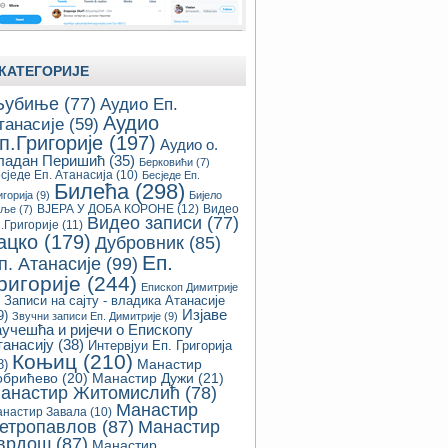
КАТЕГОРИЈЕ
убиње
(77)
Аудио Еп.
Аудио
танасије
(59)
п.Григорије
(197)
Аудио о.
ладан Перишић
(35)
Берковићи
(7)
сједе Еп. Атанасија
(10)
Бесједе Еп.
Билећа
(298)
игорија
(9)
Бијело
ВЈЕРА У ДОБА КОРОНЕ
(12)
Видео
оље
(7)
Видео записи
(77)
.Григорије
(11)
ацко
(179)
Дубровник
(85)
Еп.
п. Атанасије
(99)
ригорије
(244)
Епископ Димитрије
Записи на сајту - владика Атанасије
Изјаве
9)
Звучни записи Еп. Димитрије
(9)
аучешћа и ријечи о Епископу
танасију
(38)
Интервјуи Еп. Григорија
Коњиц
(210)
8)
Манастир
обрићево
(20)
Манастир Дужи
(21)
анастир Житомислић
(78)
Манастир
настир Завала
(10)
етропавлов
(87)
Манастир
врдош
(87)
Манастир