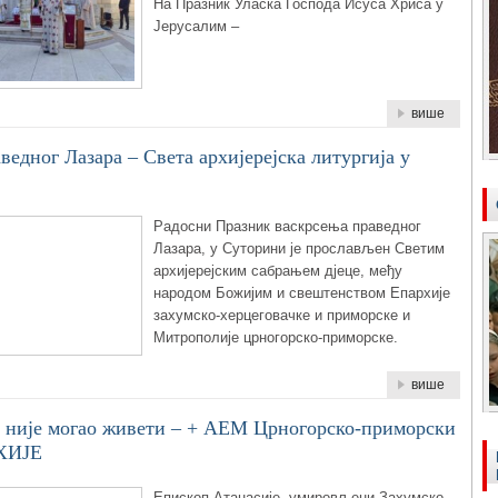
На Празник Уласка Господа Исуса Хриса у
Јерусалим –
више
ведног Лазара – Света архијерејска литургија у
Радосни Празник васкрсења праведног
Лазара, у Суторини је прослављен Светим
архијерејским сабрањем дјеце, међу
народом Божијим и свештенством Епархије
захумско-херцеговачке и приморске и
Митрополије црногорско-приморске.
више
а није могао живети – + АЕМ Црногорско-приморски
ХИЈЕ
Епископ Атанасије, умировљени Захумско-