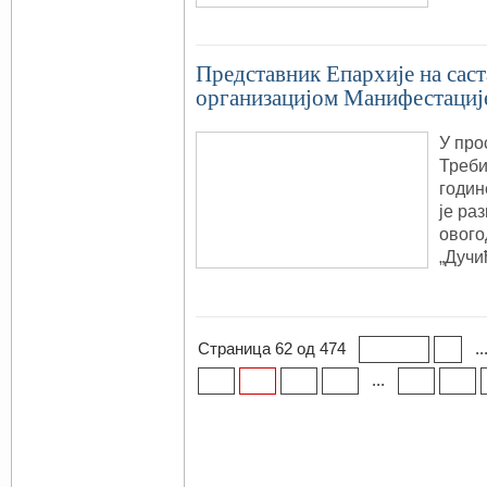
Прeдставник Епархије на саст
организацијом Манифестациј
У про
Треби
годин
је ра
овог
„Дучи
Страница 62 од 474
..
« Прва
«
...
61
62
63
64
70
80