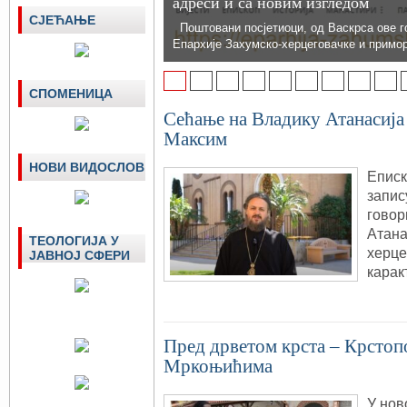
адреси и са новим изгледом
СЈЕЋАЊЕ
Поштовани посјетиоци, од Васкрса ове г
Епархије Захумско-херцеговачке и примо
1
2
3
4
5
6
7
8
9
СПОМЕНИЦА
Сећање на Владику Атанасија
Максим
НОВИ ВИДОСЛОВ
Еписк
запис
говор
Атана
ТЕОЛОГИЈА У
херце
ЈАВНОЈ СФЕРИ
карак
Пред дрветом крста – Крстоп
Мркоњићима
У нов