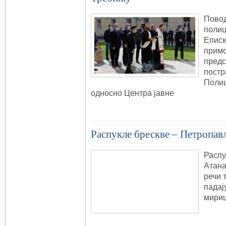
Пово
полиц
Еписк
примо
предс
пост
Полиц
односно Центра јавне
Распукле брескве – Петропавл
Распу
Атана
речи 
падај
мириш