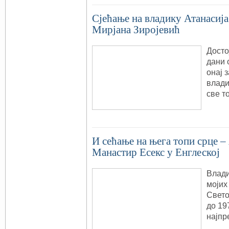
Сјећање на владику Атанасиј
Мирјана Зиројевић
Досто
дани 
онај з
влади
све т
И сећање на њега топи срце –
Манастир Есекс у Енглеској
Влади
мојих
Свето
до 19
најпр