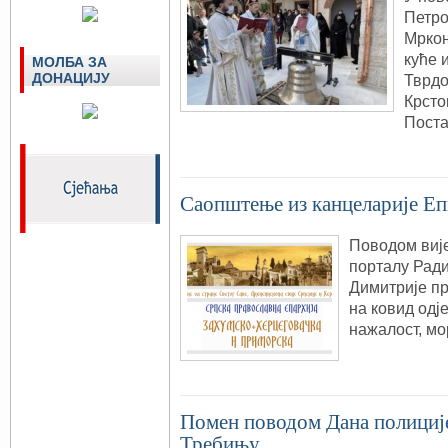
Петро
Мркоњ
куће 
МОЛБА ЗА
ДОНАЦИЈУ
Тврдо
Крсто
Поста
Саопштење из канцеларије Е
Поводом вије
порталу Ради
Димитрије п
на ковид од
нажалост, мо
Помен поводом Дана полиције
Требињу