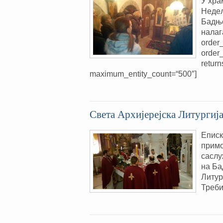
У хра
Недељ
Бадње
налаг
order_
order
return
maximum_entity_count=“500″]
Света Архијерејска Литургиј
Еписк
примо
саслу
на Ба
Литур
Треби