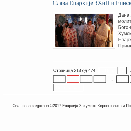
Слава Епархије ЗХиП и Еписк
Дана 
молит
Богон
Хумск
Епарх
Примо
Страница 219 од 474
« Прва
«
...
218
219
220
221
230
Последња »
Сва права задржана ©2017 Епархија Захумско Херцеговачка и При