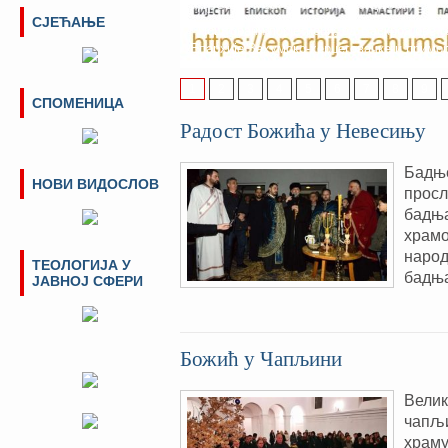
адреси и са новим изгледом
СЈЕЋАЊЕ
Поштовани посјетиоци, од Васкрса ове г
Епархије Захумско-херцеговачке и примо
1
2
3
4
5
6
7
8
9
СПОМЕНИЦА
Радост Божића у Невесињу
Бадњ
НОВИ ВИДОСЛОВ
просл
бадња
храмо
народ
ТЕОЛОГИЈА У
бадња
ЈАВНОЈ СФЕРИ
Божић у Чапљини
Велик
чапљи
храму