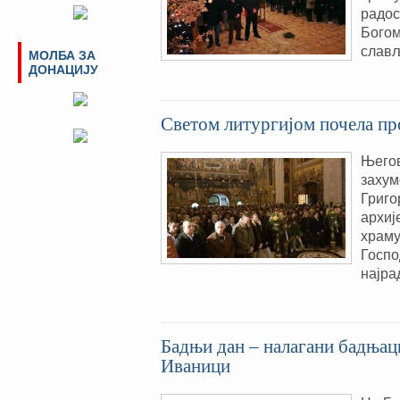
радос
Богом
слављ
МОЛБА ЗА
ДОНАЦИЈУ
Светом литургијом почела п
Његов
захум
Григо
архиј
храму
Госпо
најра
Бадњи дан – налагани бадњац
Иваници