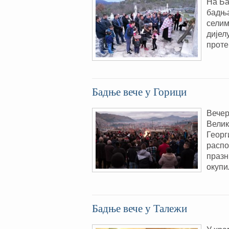
На Ба
бадња
селим
дијел
проте
Бадње вече у Горици
Вечер
Велик
Георг
распо
празн
окупи
Бадње вече у Талежи