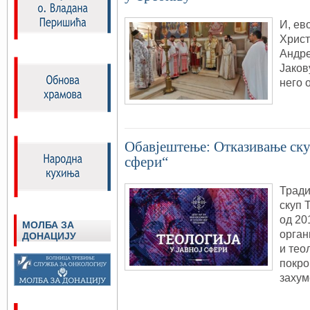
И, ево
Христ
Андре
Јаков
него 
Обавјештење: Отказивање скуп
сфери“
Трад
скуп 
од 20
МОЛБА ЗА
орган
ДОНАЦИЈУ
и тео
покро
захум