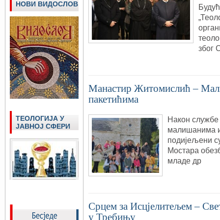
НОВИ ВИДОСЛОВ
Будућ
„Теоло
орган
теоло
због 
Манастир Житомислић – Мал
пакетићима
ТЕОЛОГИЈА У
Након службе
ЈАВНОЈ СФЕРИ
малишанима и
подијељени су 
Мостара обезб
младе др
Срцем за Исцјелитељем – Свет
у Требињу