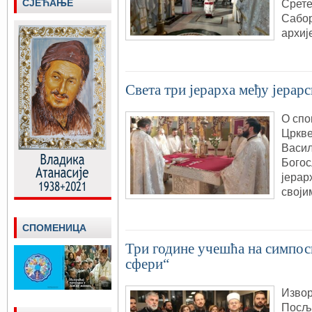
СЈЕЋАЊЕ
Срете
Сабор
архиј
Света три јерарха међу јера
О спо
Цркве
Васил
Богос
јерар
своји
СПОМЕНИЦА
Три године учешћа на симпоси
сфери“
Извор:
Посљ