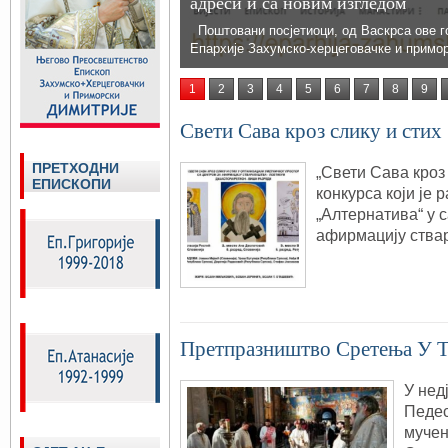
адреси и са новим изгледом
Поштовани посјетиоци, од Васкрса ове г
Епархије Захумско-херцеговачке и примо
1
2
3
4
5
6
7
8
9
Свети Сава кроз слику и стих
ПРЕТХОДНИ
„Свети Сава кроз 
ЕПИСКОПИ
конкурса који је 
„Алтернатива“ у 
афирмацију ства
Претпразништво Сретења У 
У нед
Педес
мучен