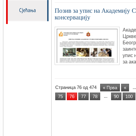
Позив за упис на Академију 
консервацију
Акаде
Цркве
Беогр
заинт
упис 
за ак
Страница 76 од 474
..
« Прва
«
...
75
76
77
78
90
100