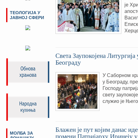
је Хр
апост
ТЕОЛОГИЈА У
Васил
ЈАВНОЈ СФЕРИ
Еписк
Херце
Света Заупокојена Литургија
Београду
У Саборном хр
у Београду, пр
Господу патриј
свету заупокоје
служио је Њег
Блажен је пут којим данас 
МОЛБА ЗА
помени Патријарху Иринеју 