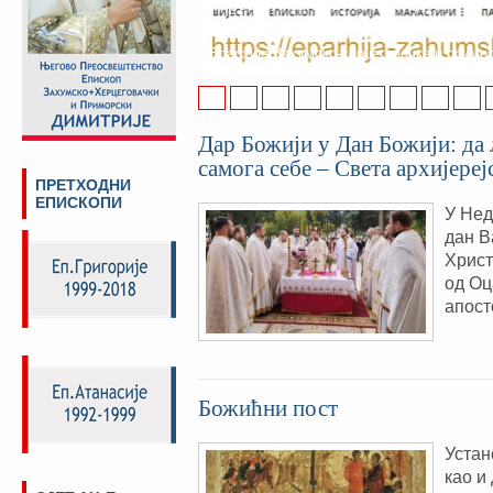
адреси и са новим изгледом
Поштовани посјетиоци, од Васкрса ове г
Епархије Захумско-херцеговачке и примо
1
2
3
4
5
6
7
8
9
Дар Божији у Дан Божији: да
самога себе – Света архијере
ПРЕТХОДНИ
ЕПИСКОПИ
У Нед
дан В
Христ
од Оц
апост
Божићни пост
Устан
као и