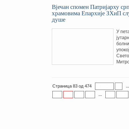
Вјечан спомен Патријарху ср
храмовима Епархије ЗХиП слу
душе
У пет
јутар
болни
упоко
Свето
Митр
Страница 83 од 474
..
« Прва
«
...
82
83
84
85
90
100