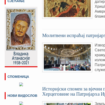
СЈЕЋАЊЕ
датир
Хришћ
Амвро
блаже
Молитвени испраћај патријар
Извор
Свето
храму
излож
Патри
служе
СПОМЕНИЦА
Историјски спомен за вјечни 
Херцеговине на Патријарха И
НОВИ ВИДОСЛОВ
Земља