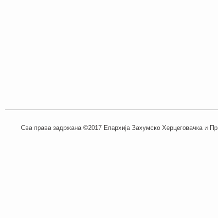
Сва права задржана ©2017 Епархија Захумско Херцеговачка и При