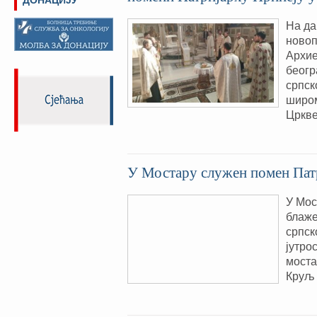
ДОНАЦИЈУ
На да
новоп
Архие
беогр
српск
широм
Цркве
У Мостару служен помен Пат
У Мос
блаже
српск
јутро
моста
Круљ 