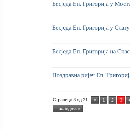
Бесједа Еп. Григорија у Мост
Бесједа Еп. Григорија у Слату
Бесједа Еп. Григорија на Спа
Поздравна ријеч Еп. Григори
Страница 3 од 21
«
1
2
3
Последња »