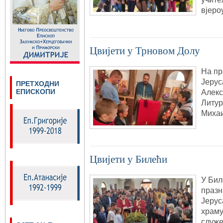
вјеро
Цвијети у Трновом Долу
На пр
Јерус
ПРЕТХОДНИ
ЕПИСКОПИ
Алекс
Литур
Михаи
Цвијети у Билећи
У Бил
празн
Јерус
храму
служ