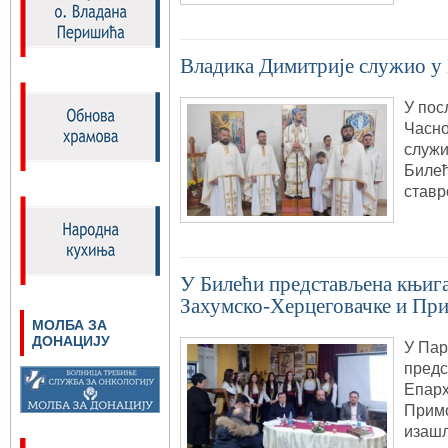
Владика Димитрије служио у
У пос
Часно
служи
Билећ
став
У Билећи представљена књиг
Захумско-Херцеговачке и Пр
МОЛБА ЗА
ДОНАЦИЈУ
У Пар
предс
Епарх
Примо
изашл