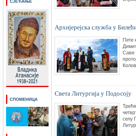
СЈЕЋАЊЕ
Архијерејска служба у Билећ
Пете 
Димит
Саве 
прото
Колов
Света Литургија у Подосоју
СПОМЕНИЦА
Треће
четвр
селу 
Литур