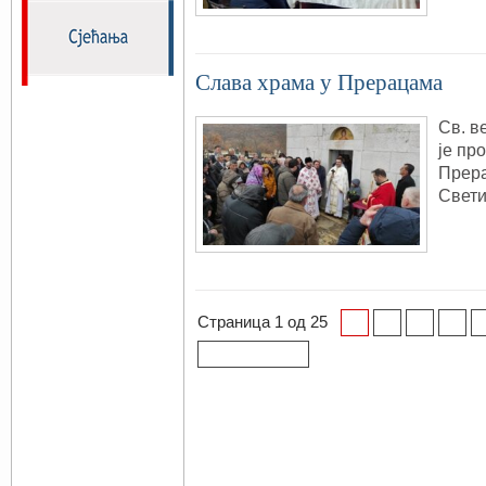
Слава храма у Прерацама
Св. в
је пр
Прера
Свети
Страница 1 од 25
1
2
3
4
Последња »