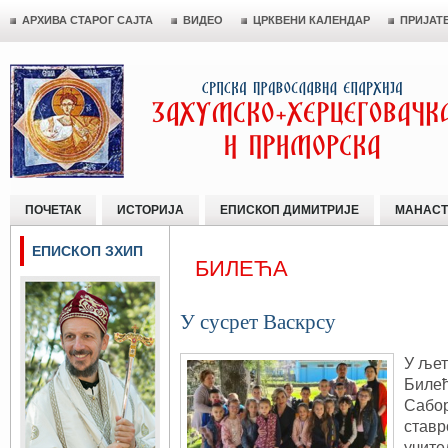
АРХИВА СТАРОГ САЈТА
ВИДЕО
ЦРКВЕНИ КАЛЕНДАР
ПРИЈАТ
ПОЧЕТАК
ИСТОРИЈА
ЕПИСКОП ДИМИТРИЈЕ
МАНАСТ
ЕПИСКОП ЗХИП
БИЛЕЋА
У сусрет Васкрсу
У љет
Билећ
Сабор
ставр
учите