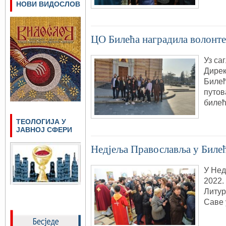
НОВИ ВИДОСЛОВ
ЦО Билећа наградила волонт
Уз са
Дирек
Билећ
путов
билећ
ТЕОЛОГИЈА У
ЈАВНОЈ СФЕРИ
Недјељa Православља у Биле
У Нед
2022.
Литур
Саве 