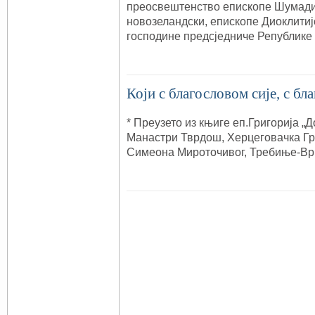
преосвештенство епископе Шумадиј
новозеландски, епископе Диоклитијс
господине предсједниче Републике
Који с благословом сије, с б
* Преузето из књиге еп.Григорија „Д
Манастри Тврдош, Херцеговачка Гр
Симеона Мироточивог, Требиње-В