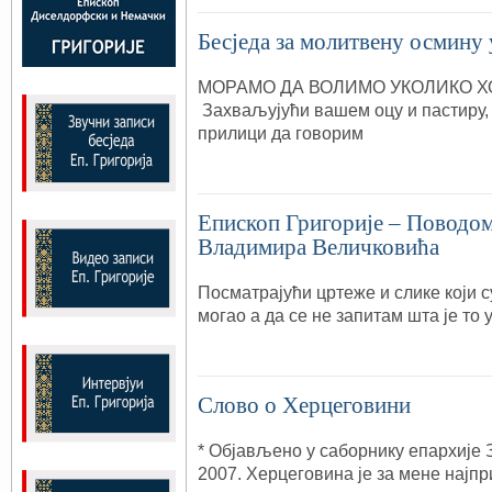
Бесједа за молитвену осмину 
МОРАМО ДА ВОЛИМО УКОЛИКО 
Захваљујући вашем оцу и пастиру, 
прилици да говорим
Епископ Григорије – Поводо
Владимира Величковића
Посматрајући цртеже и слике који 
могао а да се не запитам шта је то 
Слово о Херцеговини
* Објављено у саборнику епархије 
2007. Херцеговина је за мене најпр