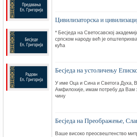
Цивилизаторска и цивилизациј
* Бесједа на Светосавској академиј
српском народу већ је општеприхва
кућа
Бесједа на устоличењу Еписко
У име Оца и Сина и Светога Духа,
Амфилохије, имам потребу да Вам
чину
Бесједа на Преображење, Слав
Ваше високо преосвештенство мит