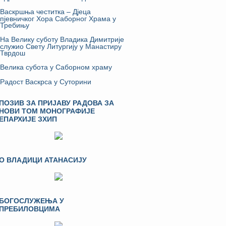
Васкршња честитка – Дјеца
пјевничког Хора Саборног Храма у
Требињу
На Велику суботу Владика Димитрије
служио Свету Литургију у Манастиру
Тврдош
Велика субота у Саборном храму
Радост Васкрса у Суторини
ПОЗИВ ЗА ПРИЈАВУ РАДОВА ЗА
НОВИ ТОМ МОНОГРАФИЈЕ
ЕПАРХИЈЕ ЗХИП
О ВЛАДИЦИ АТАНАСИЈУ
БОГОСЛУЖЕЊА У
ПРЕБИЛОВЦИМА