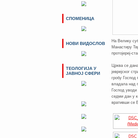
СПОМЕНИЦА
На Велику су
НОВИ ВИДОСЛОВ
Манастиру Тв
протојереј-ст
Црква се дана
ТЕОЛОГИЈА У
јеврејског ст
ЈАВНОЈ СФЕРИ
гробу Господ 
владала над 
Господ уводи 
седми дан у к
вративши се 