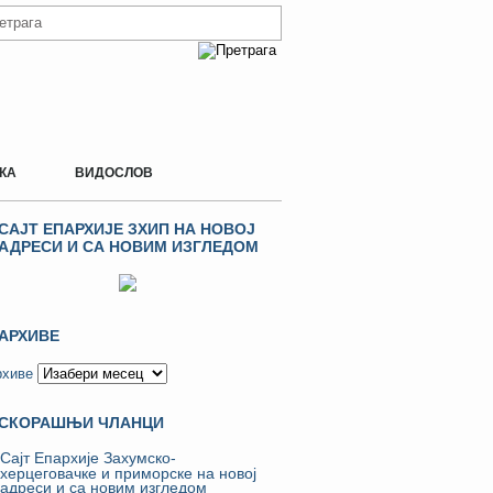
КА
ВИДОСЛОВ
САЈТ ЕПАРХИЈЕ ЗХИП НА НОВОЈ
АДРЕСИ И СА НОВИМ ИЗГЛЕДОМ
АРХИВЕ
рхиве
СКОРАШЊИ ЧЛАНЦИ
Сајт Епархије Захумско-
херцеговачке и приморске на новој
адреси и са новим изгледом