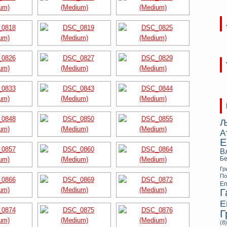
Љ
А
Е
В
Бе
Гр
П
Еп
Г
Е
Г
(8)