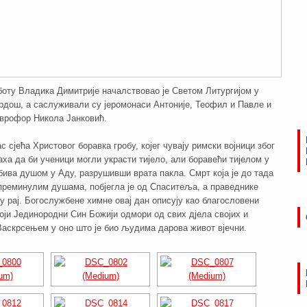
боту Владика Димитрије началствовао је Светом Литургијом у
рдош, а саслуживали су јеромонаси Антоније, Теофил и Павле и
аврофор Никола Јанковић.
с сјећа Христовог боравка гробу, којег чувају римски војници због
раха да би ученици могли украсти тијело, али боравећи тијелом у
бива душом у Аду, разрушивши врата пакла. Смрт која је до тада
преминулим душама, побјегла је од Спаситеља, а праведнике
у рај. Богослужбене химне овај дан описују као благословени
оји Јединородни Син Божији одмори од свих дјела својих и
Васкрсењем у оно што је био људима дарова живот вјечни.