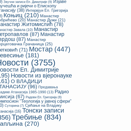
Изјаве
9)
Звучни записи Еп. Димитрије
(9)
аучешћа и ријечи о Епископу
танасију
(38)
Интервјуи Еп. Григорија
Коњиц
(210)
8)
Манастир
обрићево
(20)
Манастир Дужи
(21)
анастир Житомислић
(78)
Манастир
настир Завала
(10)
етропавлов
(87)
Манастир
врдош
(87)
Манастир
ерцеговачка Грачаница
(25)
Мостар
(447)
етковић
(71)
евесиње
(181)
Новости
(3755)
овости Еп. Димитрије
195)
Новости из вјеронауке
161)
О ВЛАДИЦИ
ТАНАСИЈУ
(96)
Предавања
Радио
адике Атанасија 1985-1990
(13)
мисија
(67)
Радови Еп. Григорија
(8)
импосион "Теологија у јавној сфери"
0)
Сјећање на Владику
Суторина
(7)
Тонски записи
анасија
(16)
Требиње
(834)
356)
апљина
(270)