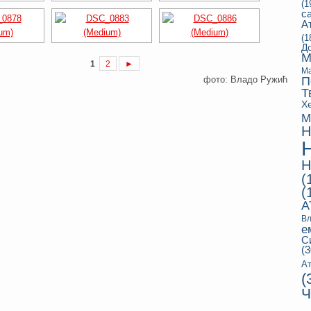
(1
с
А
(1
Д
М
1
2
►
Ма
фото: Владо Ружић
П
Т
Х
М
Н
Н
(
(
А
Вл
е
С
(3
Ат
(
Ч