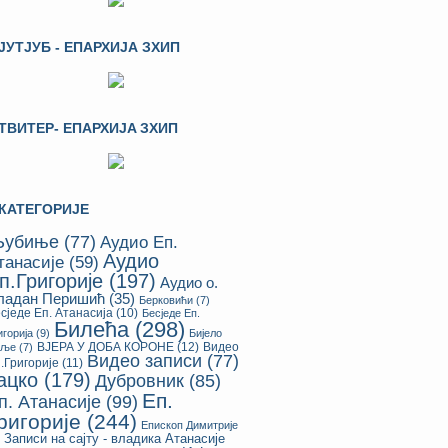
ЈУТЈУБ - ЕПАРХИЈА ЗХИП
ТВИТЕР- ЕПАРХИЈA ЗХИП
КАТЕГОРИЈЕ
убиње
(77)
Аудио Еп.
Аудио
танасије
(59)
п.Григорије
(197)
Аудио о.
ладан Перишић
(35)
Берковићи
(7)
сједе Еп. Атанасија
(10)
Бесједе Еп.
Билећа
(298)
игорија
(9)
Бијело
ВЈЕРА У ДОБА КОРОНЕ
(12)
Видео
оље
(7)
Видео записи
(77)
.Григорије
(11)
ацко
(179)
Дубровник
(85)
Еп.
п. Атанасије
(99)
ригорије
(244)
Епископ Димитрије
Записи на сајту - владика Атанасије