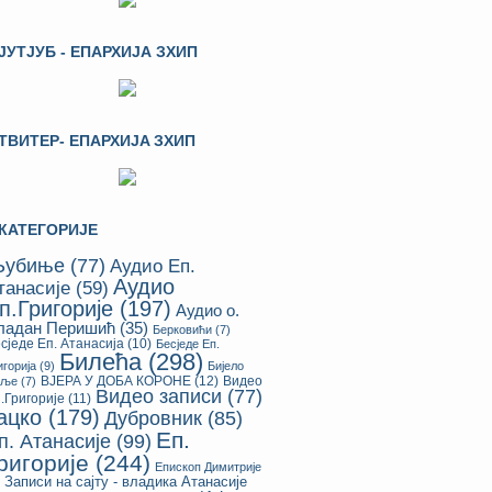
ЈУТЈУБ - ЕПАРХИЈА ЗХИП
ТВИТЕР- ЕПАРХИЈA ЗХИП
КАТЕГОРИЈЕ
убиње
(77)
Аудио Еп.
Аудио
танасије
(59)
п.Григорије
(197)
Аудио о.
ладан Перишић
(35)
Берковићи
(7)
сједе Еп. Атанасија
(10)
Бесједе Еп.
Билећа
(298)
игорија
(9)
Бијело
ВЈЕРА У ДОБА КОРОНЕ
(12)
Видео
оље
(7)
Видео записи
(77)
.Григорије
(11)
ацко
(179)
Дубровник
(85)
Еп.
п. Атанасије
(99)
ригорије
(244)
Епископ Димитрије
Записи на сајту - владика Атанасије