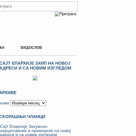
КА
ВИДОСЛОВ
САЈТ ЕПАРХИЈЕ ЗХИП НА НОВОЈ
АДРЕСИ И СА НОВИМ ИЗГЛЕДОМ
АРХИВЕ
рхиве
СКОРАШЊИ ЧЛАНЦИ
Сајт Епархије Захумско-
херцеговачке и приморске на новој
адреси и са новим изгледом