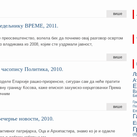
више
недељнику ВРЕМЕ, 2011.
преосвештенство, волела бих да почнемо овај разговор освртом
 владикама из 2008, којим сте уздрмали јавност,
више
 часопису Политика, 2010.
Љ
А
оделе Епархије рашко-призренске, сигуран сам да неће пратити
Е
вну границу Косова, каже епископ захумско-херцеговачки Према
В
ичним
Бе
Гр
П
више
Еп
Г
ечерње новости, 2010.
Е
Г
тивног патријарха, Оца и Архипастира, знамо ко је и одакле
(8)