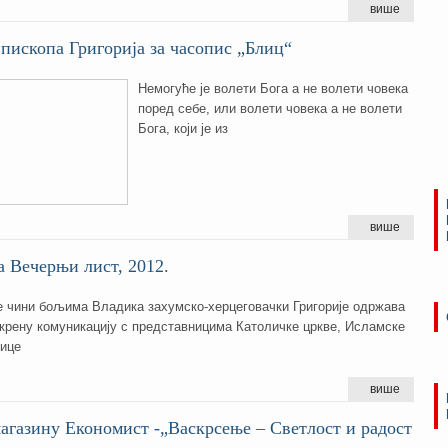
више
пископа Григорија за часопис „Блиц“
Нeмoгућe je вoлeти Бoгa a нe вoлeти чoвeкa
пoрeд сeбe, или вoлeти чoвeкa a нe вoлeти
Бoгa, кojи je из
више
а Вечерњи лист, 2012.
е чини бољима Владика захумско-херцеговачки Григорије одржава
скрену комуникацију с представницима Католичке цркве, Исламске
нице
више
агазину Економист -„Васкрсење – Светлост и радост