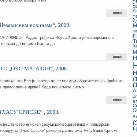
се о добром избору и ми
(1
с
А
више
(1
Д
Независним новинама“, 2009.
М
Ма
П
 И ЖИВОТ Радост рођења Исуса Христа је истовремено и
Т
 и позив да волимо Бога и да
Х
М
више
Н
РТС „ОКО МАГАЗИН“, 2008.
Н
(
ладико шта Вас је навело да се писмом обратите својој браћи из
(
е православне цркве? Када пошаљете писмо
А
Вл
више
е
С
(3
„ГЛАСУ СРПСКЕ“ , 2008.
Ат
(
вештенство епископ захумско-херцеговачки и приморски
Ч
нтервjуу за „Глас Српске“ рекао jе да положаj Републике Српске