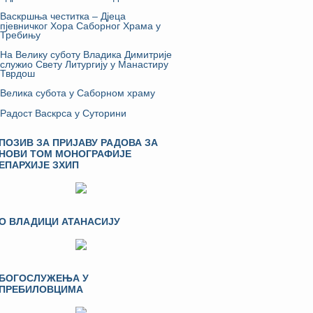
Васкршња честитка – Дјеца
пјевничког Хора Саборног Храма у
Требињу
На Велику суботу Владика Димитрије
служио Свету Литургију у Манастиру
Тврдош
Велика субота у Саборном храму
Радост Васкрса у Суторини
ПОЗИВ ЗА ПРИЈАВУ РАДОВА ЗА
НОВИ ТОМ МОНОГРАФИЈЕ
ЕПАРХИЈЕ ЗХИП
О ВЛАДИЦИ АТАНАСИЈУ
БОГОСЛУЖЕЊА У
ПРЕБИЛОВЦИМА