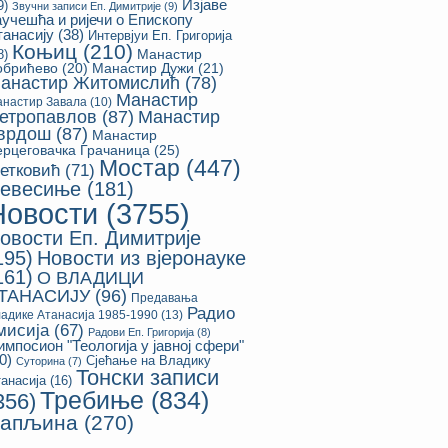
Изјаве
9)
Звучни записи Еп. Димитрије
(9)
аучешћа и ријечи о Епископу
танасију
(38)
Интервјуи Еп. Григорија
Коњиц
(210)
8)
Манастир
обрићево
(20)
Манастир Дужи
(21)
анастир Житомислић
(78)
Манастир
настир Завала
(10)
етропавлов
(87)
Манастир
врдош
(87)
Манастир
ерцеговачка Грачаница
(25)
Мостар
(447)
етковић
(71)
евесиње
(181)
Новости
(3755)
овости Еп. Димитрије
195)
Новости из вјеронауке
161)
О ВЛАДИЦИ
ТАНАСИЈУ
(96)
Предавања
Радио
адике Атанасија 1985-1990
(13)
мисија
(67)
Радови Еп. Григорија
(8)
импосион "Теологија у јавној сфери"
0)
Сјећање на Владику
Суторина
(7)
Тонски записи
анасија
(16)
Требиње
(834)
356)
апљина
(270)