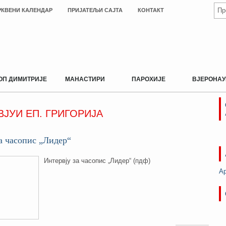
РКВЕНИ КАЛЕНДАР
ПРИЈАТЕЉИ САЈТА
КОНТАКТ
ОП ДИМИТРИЈЕ
МАНАСТИРИ
ПАРОХИЈЕ
ВЈЕРОНАУ
ВЈУИ ЕП. ГРИГОРИЈА
а часопис „Лидер“
Интервју за часопис „Лидер“ (пдф)
А