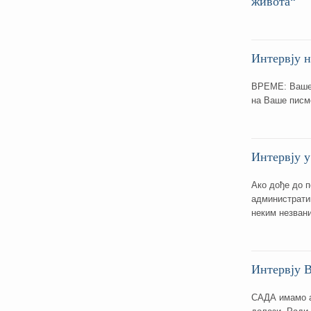
живота“
Интервју 
ВРЕМЕ: Ваше 
на Ваше писмо
Интервју у
Ако дође до п
администрати
неким незван
Интервју В
САДА имамо ак