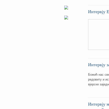
Интервју Е
Интервју з
Божић нас св
редовиту и и
вјерске зајед
Интервју м