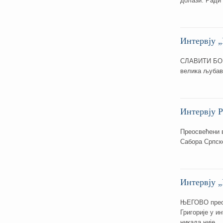
долази. Ради 
Интервју „
СЛАВИТИ БОГА
велика љубав
Интервју 
Преосвећени в
Сабора Српск
Интервју 
ЊЕГОВО преос
Григориjе у и
никада ниjе