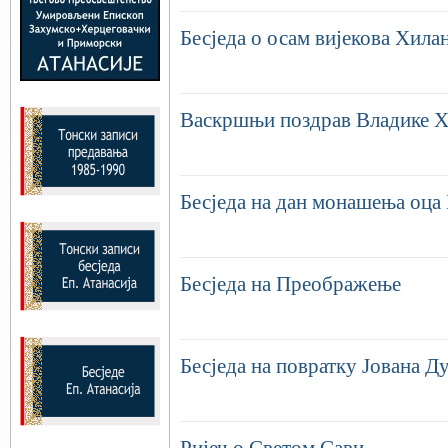
Бесједа о осам вијекова Хила
Васкршњи поздрав Владике Х
Бесједа на дан монашења оца
Бесједа на Преображење
Бесједа на повратку Јована Д