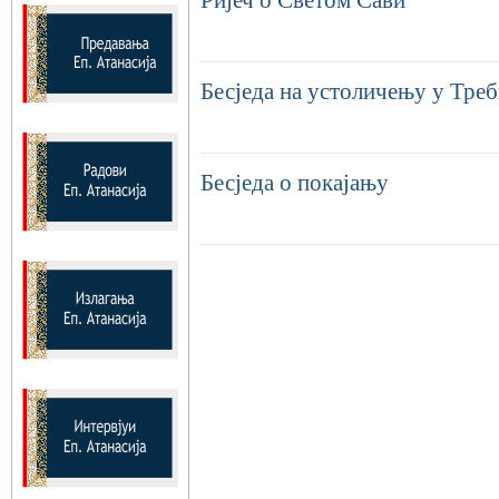
Ријеч о Светом Сави
Бесједа на устоличењу у Тре
Бесједа о покајању