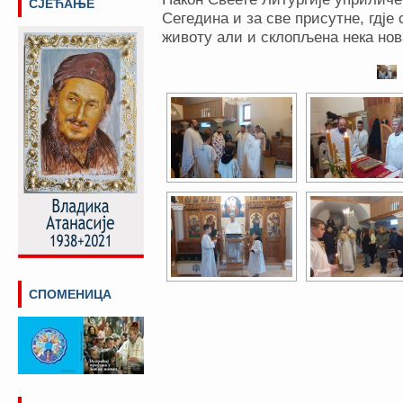
СЈЕЋАЊЕ
Сегедина и за све присутне, гдје
животу али и склопљена нека нов
СПОМЕНИЦА