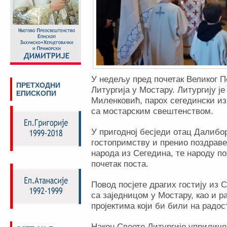
У недељу пред почетак Великог П
ПРЕТХОДНИ
Литургија у Мостару. Литургију ј
ЕПИСКОПИ
Миленковић, парох сегедински из
са мостарским свештенством.
У пригодној бесједи отац Далибор
гостопримству и пренио поздраве
народа из Сегедина, те народу п
почетак поста.
Повод посјете драгих гостију из 
са заједницом у Мостару, као и р
пројектима који би били на радост
Након Свеете Литургије уприличе