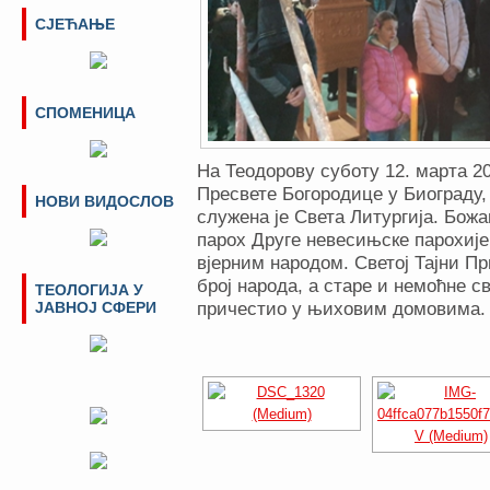
СЈЕЋАЊЕ
СПОМЕНИЦА
На Теодорову суботу 12. марта 20
Пресвете Богородице у Биограду
НОВИ ВИДОСЛОВ
служена је Света Литургија. Бож
парох Друге невесињске парохије
вјерним народом. Светој Тајни П
број народа, а старе и немоћне с
ТЕОЛОГИЈА У
ЈАВНОЈ СФЕРИ
причестио у њиховим домовима.