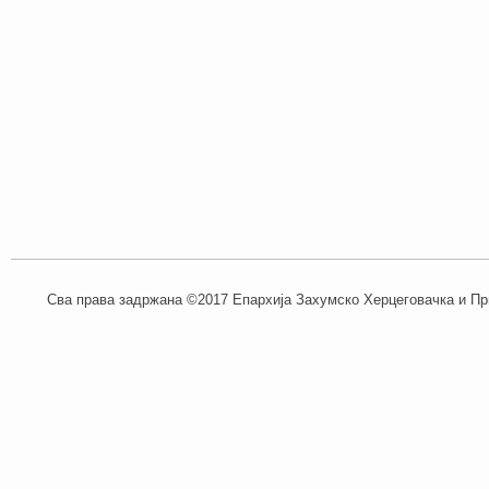
Сва права задржана ©2017 Епархија Захумско Херцеговачка и При