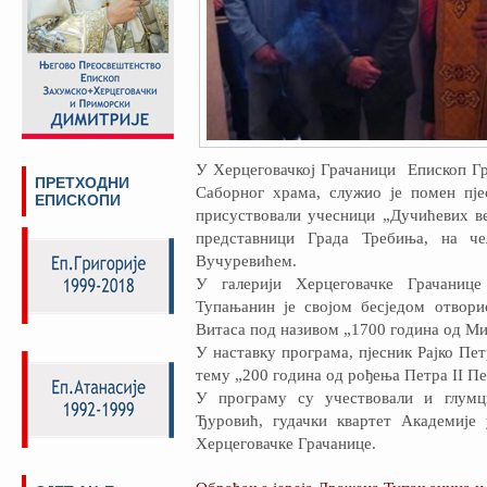
У Херцеговачкој Грачаници Епископ Гр
ПРЕТХОДНИ
Саборног храма, служио је помен пј
ЕПИСКОПИ
присуствовали учесници „Дучићевих ве
представници Града Требиња, на че
Вучуревићем.
У галерији Херцеговачке Грачанице
Тупањанин је својом бесједом отвор
Витаса под називом „1700 година од Ми
У наставку програма, пјесник Рајко Пет
тему „200 година од рођења Петра II П
У програму су учествовали и глум
Ђуровић, гудачки квартет Академије
Херцеговачке Грачанице.