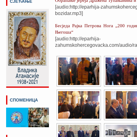
Обраћање јереја Дражена Тупањанина и
СЈЕЋАЊЕ
[audio:http://eparhija-zahumskohe
bozidar.mp3]
Бесједа Рајка Петрова Нога „200 год
Његоша“
[audio:http://eparhija-
zahumskohercegovacka.com/audio/r
СПОМЕНИЦА