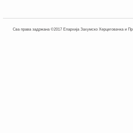
Сва права задржана ©2017 Епархија Захумско Херцеговачка и При