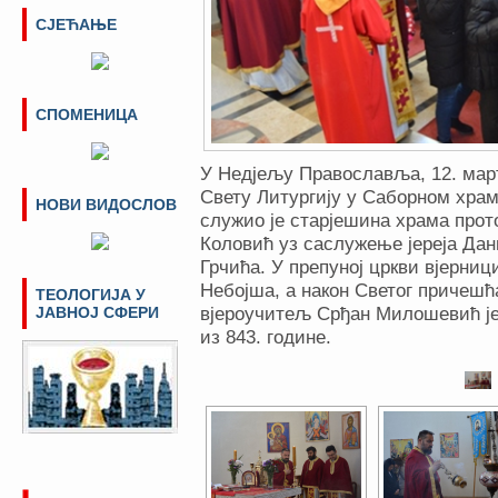
СЈЕЋАЊЕ
СПОМЕНИЦА
У Недјељу Православља, 12. март
Свету Литургију у Саборном храм
НОВИ ВИДОСЛОВ
служио је старјешина храма прот
Коловић уз саслужење јереја Дан
Грчића. У препуној цркви вјерниц
Небојша, а након Светог причешћа
ТЕОЛОГИЈА У
ЈАВНОЈ СФЕРИ
вјероучитељ Срђан Милошевић је
из 843. године.