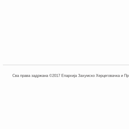
Сва права задржана ©2017 Епархија Захумско Херцеговачка и При