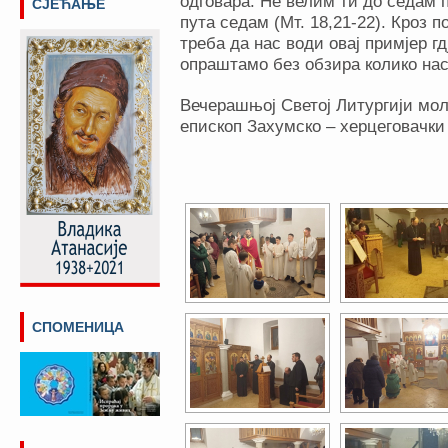
одговара: Не велим ти до седам 
СЈЕЋАЊЕ
пута седам (Мт. 18,21-22). Кроз п
треба да нас води овај примјер г
опраштамо без обзира колико нас
Вечерашњој Светој Литургији мол
епископ Захумско – херцеговачк
Кати
СПОМЕНИЦА