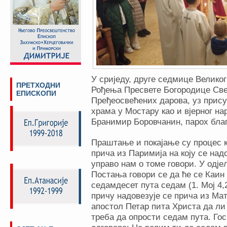
У сриједу, друге седмице Велико
ПРЕТХОДНИ
Рођења Пресвете Богородице Све
ЕПИСКОПИ
Пређеосвећених дарова, уз прис
храма у Мостару као и вјерног нар
Бранимир Боровчанин, парох благ
Праштање и покајање су процес ко
прича из Паримија на коју се над
управо нам о томе говори. У одје
Постања говори се да ће се Каин
седамдесет пута седам (1. Мој 4,2
причу надовезује се прича из Мат
апостол Петар пита Христа да ли
треба да опрости седам пута. Го