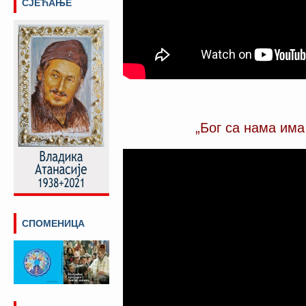
СЈЕЋАЊЕ
„Бог са нама има
СПОМЕНИЦА