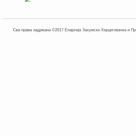
Сва права задржана ©2017 Епархија Захумско Херцеговачка и При