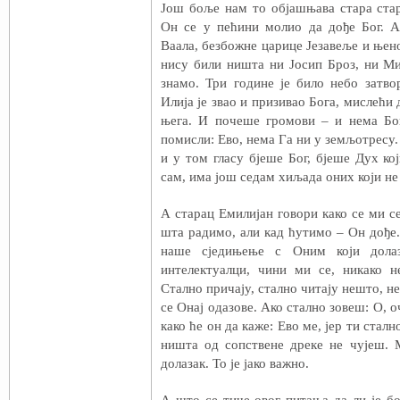
Још боље нам то објашњава стара стар
Он се у пећини молио да дође Бог. 
Ваала, безбожне царице Језавеље и њено
нису били ништа ни Јосип Броз, ни Ми
знамо. Три године је било небо затв
Илија је звао и призивао Бога, мислећи
њега. И почеше громови – и нема Бо
помисли: Ево, нема Га ни у земљотресу. 
и у том гласу бјеше Бог, бјеше Дух кој
сам, има још седам хиљада оних који 
А старац Емилијан говори како се ми с
шта радимо, али кад ћутимо – Он дође.
наше сједињење с Оним који дола
интелектуалци, чини ми се, никако н
Стално причају, стално читају нешто, н
се Онај одазове. Ако стално зовеш: О, о
како ће он да каже: Ево ме, јер ти стал
ништа од сопствене дреке не чујеш. 
долазак. То је јако важно.