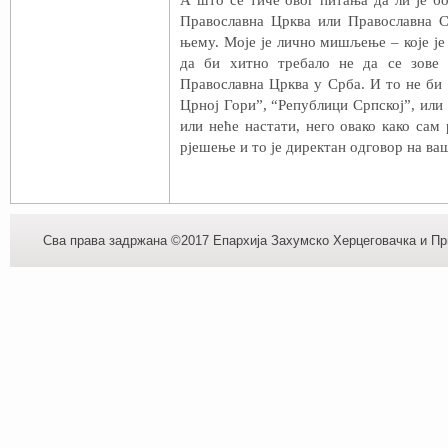
А што се тиче овог питања да ли је б
Православна Црква или Православна С
њему. Моје је лично мишљење – које је
да би хитно требало не да се зове 
Православна Црква у Срба. И то не би 
Црној Гори”, “Републици Српској”, или 
или неће настати, него овако како сам 
рјешење и то је директан одговор на ва
Сва права задржана ©2017 Епархија Захумско Херцеговачка и При