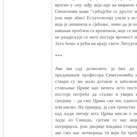
вратио у ону лађу која иде ка мирном п
Свештеник каже “сјећајући се другог и 
још није збио! Есхатологија улази у 
која је анамнеза и сјећање, чини да је 
никакав проблем са временом, које се в
не раздјељује се него постаје вјечност и
Зато ћемо и рећи на крају свете Литурги
***
Ако ми сад дозволите, ја бих да
предавањем професора Симеуновића и
ствари су ме мало дотакле и заболиле
стављање Цркве као нечега што пост
постоји потреба да стално и увијек
средину – да смо Црква сви ми, односн
или нисмо. На примјер, ја сам тренутно 
кад људи питају шта Црква мисли о н
људе из Синода, сјетим се нас кој
патријарха, још двојице владика старац
ако смо нас четворица ти који би тре