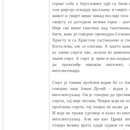
горње собе у Јерусалиму гдје су били 
том ријечју освајају васељену и свијет, 
живот и свијет више никад послије тога 
свијету се догодила велика тајна – до
Није све више таштина над таштинама
бити, како је говорио премудри Соломон
Христу и са Христом састављено и спо
Богослова, све се спасава. А зашто каж
из окова смрти ове, излази из вавилон
значи смрт. А смрт је први и посљедњи,
да превазиђе никакав интелект, н
интелигенција.
Смрт је главни проблем којим ће се бав
говорио наш Јован Дучић – један у 
интелектуалац. Он је говорио да пјесник
смрти, тај није песник. Човјек који не
проблема смрти, тај човјек не може да 
И који не тражи одговор и излаз из ово
интелектуалац. Али ми као Црква ин
отвара велика врата одаје одакле се ов