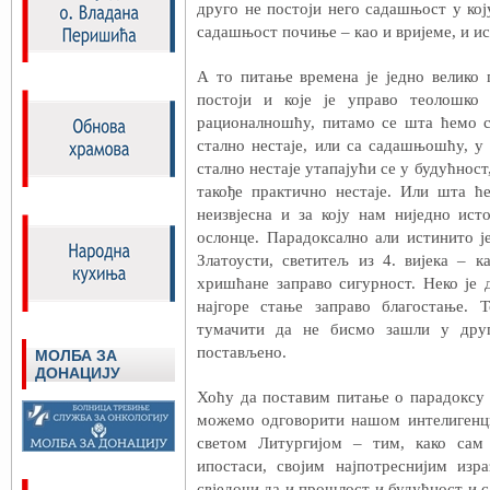
друго не постоји него садашњост у коју
садашњост почиње – као и вријеме, и ис
А то питање времена је једно велико 
постоји и које је управо теолошко
рационалношћу, питамо се шта ћемо с
стално нестаје, или са садашњошћу, у 
стално нестаје утапајући се у будућнос
такође практично нестаје. Или шта ћ
неизвјесна и за коју нам ниједно ист
ослонце. Парадоксално али истинито ј
Златоусти, светитељ из 4. вијека – к
хришћане заправо сигурност. Неко је 
најгоре стање заправо благостање. 
тумачити да не бисмо зашли у друг
постављено.
МОЛБА ЗА
ДОНАЦИЈУ
Хоћу да поставим питање о парадоксу 
можемо одговорити нашом интелигенци
светом Литургијом – тим, како сам
ипостаси, својим најпотреснијим изр
свједочи да и прошлост и будућност и с