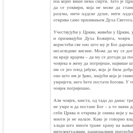
иза којих више нема смрти. Зато је Цркв
да се уоквири, која не може да стан
разума, нити људске душе, нити људско
открива само призивањем Духа Светога
Учествујући у Цркви, живећи у Цркви, у
и призивајући Духа Божијега, човје
користећи све оно што му је Бог дарова
несагледиве висине. Може да му се дог
на крају крајева – да му се догоди да по
човјека и жену да погријеше, највише ш
им се јео плод јабуке, која је била добр
оно што им је ђаво, знајући која је глав
умријети, него ћете постати богови. У то
човјек погријешио.
Али човјек, заиста, од тада до данас т
не умре и да постане Бог – а то значи д
себи Црква и открива је онима који у њ
многи је не налазе. Како је говорио вл
хлади што многи траже храну на њивам
интелектуалним, рационалним прегнућима