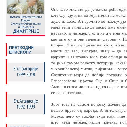
Оно што мислим да је важно рећи одма
ком случају и ни на који начин не може
људе из себе. А нарочито не искључује 
мало већи умни дар да располажу оним 
наравно, и интелект, који негдје има м
као што су и они таленти, дарови, у 
бројем. У нашој Цркви не постоји тзв.
ПРЕТХОДНИ
многи од вас, вјерујем, знају – да с
ЕПИСКОПИ
вјерних. Свештеник ни у ком случају 
то је на самом почетку историје Цркве,
у хришћанској мисли, ријечима – унус
Свештеник мора да добије потврду, о
Благословено царство Оца и Сина и С
Амин, његова молитва, односно, његова
се даље настави.
Због тога на самом почетку желим да
нешто друго од народа. А интелектуалц
Марса, него су такође људи који чине 
што неки интелектуалци понекад по