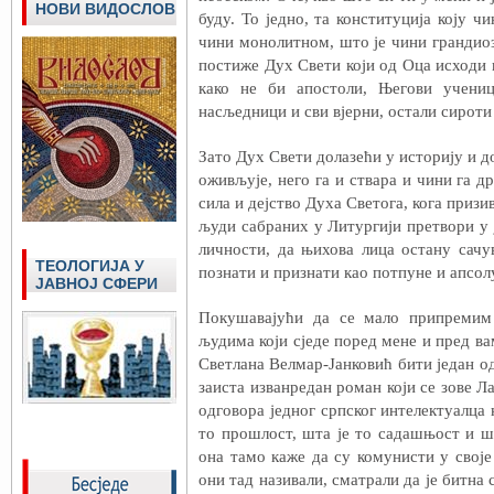
НОВИ ВИДОСЛОВ
буду. То једно, та конституција коју 
чини монолитном, што је чини грандио
постиже Дух Свети који од Оца исходи и
како не би апостоли, Његови учени
насљедници и сви вјерни, остали сироти
Зато Дух Свети долазећи у историју и до
оживљује, него га и ствара и чини га д
сила и дејство Духа Светога, кога призи
људи сабраних у Литургији претвори у ј
личности, да њихова лица остану сачу
ТЕОЛОГИЈА У
познати и признати као потпуне и апсо
ЈАВНОЈ СФЕРИ
Покушавајући да се мало припремим
људима који сједе поред мене и пред ва
Светлана Велмар-Јанковић бити један од
заиста изванредан роман који се зове 
одговора једног српског интелектуалца н
то прошлост, шта је то садашњост и ш
она тамо каже да су комунисти у своје 
они тад називали, сматрали да је битна