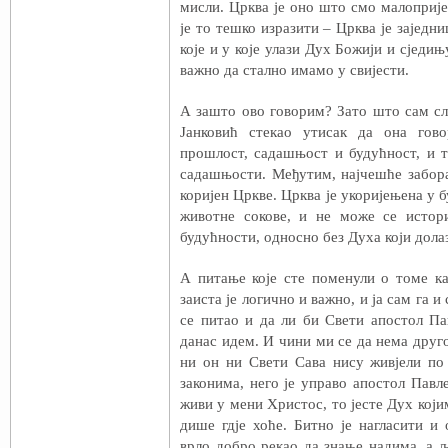
мисли. Црква је оно што смо малоприј
је то тешко изразити – Црква је заједни
које и у које улази Дух Божији и сједињ
важно да стално имамо у свијести.
А зашто ово говорим? Зато што сам с
Јанковић стекао утисак да она гово
прошлост, садашњост и будућност, и т
садашњости. Међутим, најчешће забора
коријен Цркве. Црква је укоријењена у 
животне сокове, и не може се истори
будућности, односно без Духа који дола
А питање које сте поменули о томе к
заиста је логично и важно, и ја сам га 
се питао и да ли би Свети апостол П
данас идем. И чини ми се да нема друго
ни он ни Свети Сава нису живјели по
законима, него је управо апостол Павл
живи у мени Христос, то јесте Дух којим
дише гдје хоће. Битно је нагласити 
врло добро рекао да знање надима, а љ