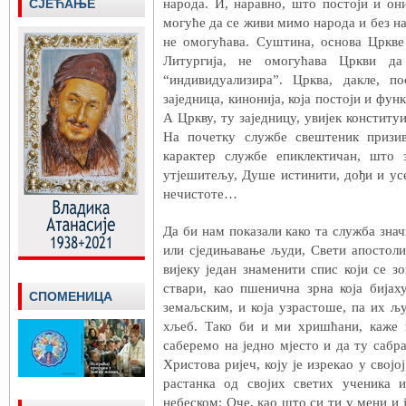
СЈЕЋАЊЕ
народа. И, наравно, што постоји и он
могуће да се живи мимо народа и без на
не омогућава. Суштина, основа Цркве
Литургија, не омогућава Цркви да
“индивидуализира”. Црква, дакле, п
заједница, кинонија, која постоји и фун
А Цркву, ту заједницу, увијек конститу
На почетку службе свештеник призив
карактер службе епиклектичан, што 
утјешитељу, Душе истинити, дођи и усе
нечистоте…
Да би нам показали како та служба знач
или сједињавање људи, Свети апостол
вијеку један знаменити спис који се 
ствари, као пшенична зрна која бија
СПОМЕНИЦА
земаљским, и која узрастоше, па их љ
хљеб. Тако би и ми хришћани, каже п
саберемо на једно мјесто и да ту сабр
Христова ријеч, коју је изрекао у својо
растанка од својих светих ученика 
небеском: Оче, као што си ти у мени и ј