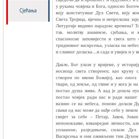
у рукама човјека и Бога, односно Богочо
коју конституише Дух Свети, коју ко
Света Тројица, вјечна и непролазна зај
Литургије видимо парадокс времена? Т
тзв. молитву анамнезе, сјећања, и к
спасоносне заповијести и свега што 
тридневног васкрсења, узласка на небес
и славног доласка…и сада и увијек и у ви
Дакле, Бог улази у вријеме, у историју
носиоца свега створеног, као круну с
створен по икони Божијој, као онога
твари, од земље, од глине и у кога је н
постао душа жива. А кад је дошла пу
постао човјек ради нас и ради нашег 
вазнио се на небеса, поново долази Д
сваки од нас може да нађе себе у неком 
свијет за себе – Петар, Јаков, Јова
непоновљиве, изванредне личности, ал
уплашене, разједињене, силази Дух
Васкрсења и они оживљени тим Духом 