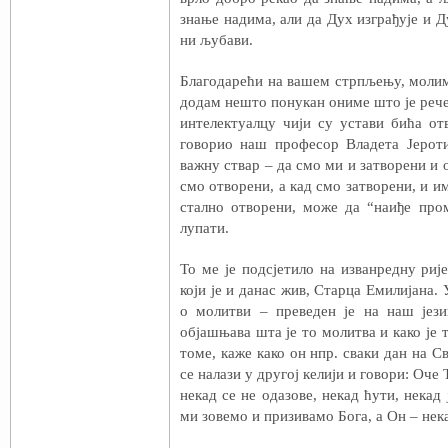
знање надима, али да Дух изграђује и Д
ни љубави.
Благодарећи на вашем стрпљењу, молим
додам нешто понукан ониме што је рече
интелектуалцу чији су устави бића от
говорио наш професор Владета Јероти
важну ствар – да смо ми и затворени и 
смо отворени, а кад смо затворени, и им
стално отворени, може да “наиђе про
лупати.
То ме је подсјетило на изванредну рије
који је и данас жив, Старца Емилијана. 
о молитви – преведен је на наш јез
објашњава шта је то молитва и како је 
томе, каже како он нпр. сваки дан на Св
се налази у другој келији и говори: Оче 
некад се не одазове, некад ћути, некад 
ми зовемо и призивамо Бога, а Он – нека