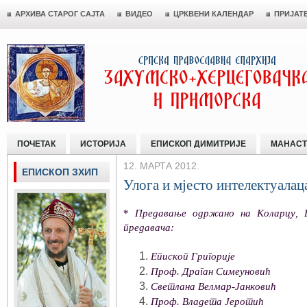
АРХИВА СТАРОГ САЈТА
ВИДЕО
ЦРКВЕНИ КАЛЕНДАР
ПРИЈАТ
ПОЧЕТАК
ИСТОРИЈА
ЕПИСКОП ДИМИТРИЈЕ
МАНАСТ
12. МАРТА 2012.
ЕПИСКОП ЗХИП
Улога и мјесто интелектуала
*
Предавање одржано на Коларцу, Бе
предавача:
Епископ Григорије
Проф. Драган Симеуновић
Светлана Велмар-Јанковић
Проф. Владета Јеротић