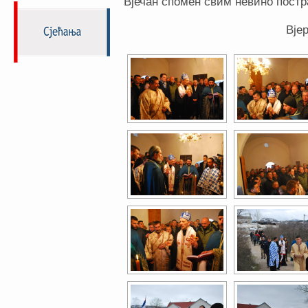
Вјечан спомен свим невино пост
Вје