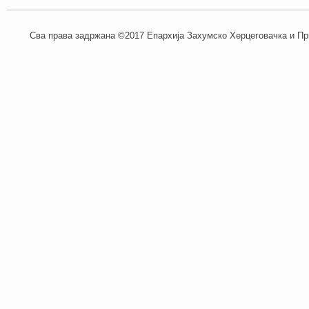
Сва права задржана ©2017 Епархија Захумско Херцеговачка и При