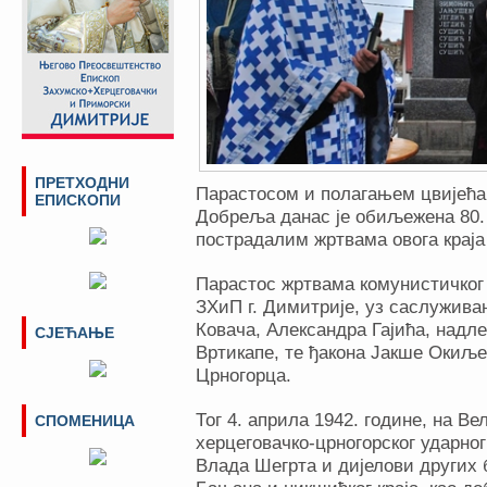
ПРЕТХОДНИ
Парастосом и полагањем цвијећа
ЕПИСКОПИ
Добреља данас је обиљежена 80
пострадалим жртвама овога краја
Парастос жртвама комунистичког 
ЗХиП г. Димитрије, уз саслужив
Ковача, Александра Гајића, надл
СЈЕЋАЊЕ
Вртикапе, те ђакона Јакше Окиљ
Црногорца.
Тог 4. априла 1942. године, на Ве
СПОМЕНИЦА
херцеговачко-црногорског ударно
Влада Шегрта и дијелови других 