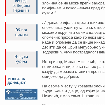
злочина се не може прећи забор
покајањем и поклоњењем пред бр
сузом.“
„И данас овдје, са мјеста њихове
споменика, уздигнута чела, отвор
можемо поручити свима да овај с
споменик пркоса како то неки мис
наде и опомене да се више никад
десити да се Срби међусобно уни
Тодоровић, унук пострадалог Пав
Историчар, Милан Никчевић, је на
помирења и лијечења наших рана,
казују да морамо ставити прст на
смијемо да дођемо.
МОЛБА ЗА
ДОНАЦИЈУ
На овоме мјесту, у крвавом злочи
људи, жена и дјеце, од којих је 
Николић, имао само 11 година.