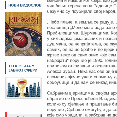
Бањана и никшићког краја, као д
НОВИ ВИДОСЛОВ
чишћење терена попа Радојице 
безумно су поубијали свој народ,
„Небо плаче, а земља се радује…
пословица „Мене мога рода ране 
Пребиловцима, Шурманцима, Кори
у хиљадама јама знаних и незнан
душмана, од непријатеља, од окуп
самих, од наше браће и по вјери 
жртве теже од свих оних које сам 
набројати“ поручио је 1990. годи
приликом откривања и освештања
ТЕОЛОГИЈА У
ЈАВНОЈ СФЕРИ
Алекса Зубац. Нека нас ове ријеч
споменик вјечно уче и опомињу д
србоубице и да нам се никад ниш
Сабраним вјерницима, својом ар
обратио се Преосвећени Владика 
колико су сјећање и праштање б
поручио „Сјећање омогућује да се
које смо урадили, а заборав не 