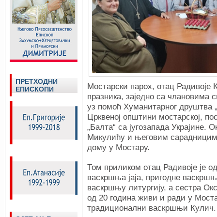
ПРЕТХОДНИ
Мостарски парох, отац Радивоје
ЕПИСКОПИ
празника, заједно са члановима с
уз помоћ Хуманитарног друштва „Д
Црквеној општини мостарској, по
„Балта“ са југозапада Украјине. О
Микулићу и његовим сарадницим
дому у Мостару.
Том приликом отац Радивоје је о
васкршња јаја, пригодне васкршњ
васкршњу литургију, а сестра Окс
од 20 година живи и ради у Мост
традиционални васкршњи Кулич.