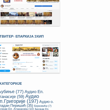
ТВИТЕР- ЕПАРХИЈA ЗХИП
КАТЕГОРИЈЕ
убиње
(77)
Аудио Еп.
Аудио
танасије
(59)
п.Григорије
(197)
Аудио о.
ладан Перишић
(35)
Берковићи
(7)
сједе Еп. Атанасија
(10)
Бесједе Еп.