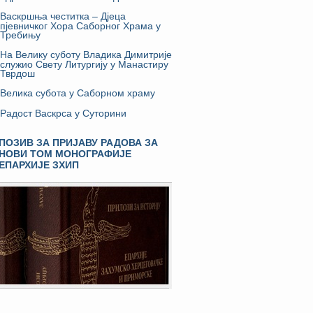
Васкршња честитка – Дјеца
пјевничког Хора Саборног Храма у
Требињу
На Велику суботу Владика Димитрије
служио Свету Литургију у Манастиру
Тврдош
Велика субота у Саборном храму
Радост Васкрса у Суторини
ПОЗИВ ЗА ПРИЈАВУ РАДОВА ЗА
НОВИ ТОМ МОНОГРАФИЈЕ
ЕПАРХИЈЕ ЗХИП