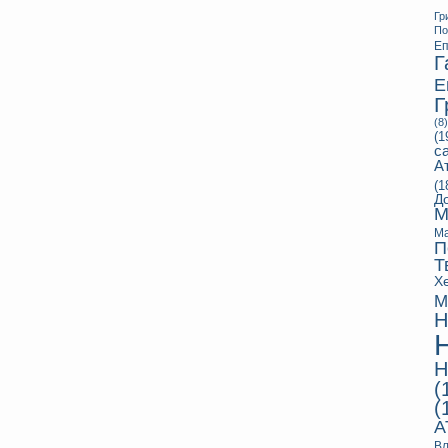
Гр
П
Еп
Г
Е
Г
(8)
(1
с
А
(1
Д
М
Ма
П
Т
Х
М
Н
Н
(
(
А
Вл