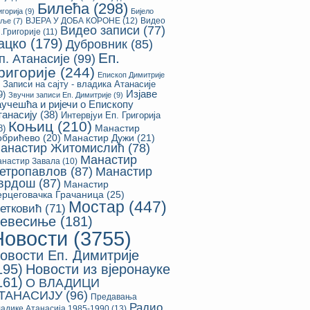
Билећа
(298)
игорија
(9)
Бијело
ВЈЕРА У ДОБА КОРОНЕ
(12)
Видео
оље
(7)
Видео записи
(77)
.Григорије
(11)
ацко
(179)
Дубровник
(85)
Еп.
п. Атанасије
(99)
ригорије
(244)
Епископ Димитрије
Записи на сајту - владика Атанасије
Изјаве
9)
Звучни записи Еп. Димитрије
(9)
аучешћа и ријечи о Епископу
танасију
(38)
Интервјуи Еп. Григорија
Коњиц
(210)
8)
Манастир
обрићево
(20)
Манастир Дужи
(21)
анастир Житомислић
(78)
Манастир
настир Завала
(10)
етропавлов
(87)
Манастир
врдош
(87)
Манастир
ерцеговачка Грачаница
(25)
Мостар
(447)
етковић
(71)
евесиње
(181)
Новости
(3755)
овости Еп. Димитрије
195)
Новости из вјеронауке
161)
О ВЛАДИЦИ
ТАНАСИЈУ
(96)
Предавања
Радио
адике Атанасија 1985-1990
(13)