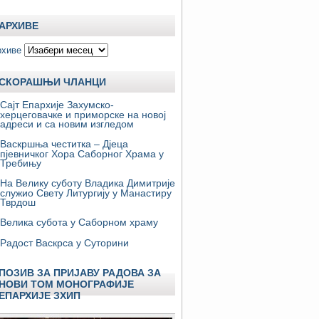
АРХИВЕ
рхиве
СКОРАШЊИ ЧЛАНЦИ
Сајт Епархије Захумско-
херцеговачке и приморске на новој
адреси и са новим изгледом
Васкршња честитка – Дјеца
пјевничког Хора Саборног Храма у
Требињу
На Велику суботу Владика Димитрије
служио Свету Литургију у Манастиру
Тврдош
Велика субота у Саборном храму
Радост Васкрса у Суторини
ПОЗИВ ЗА ПРИЈАВУ РАДОВА ЗА
НОВИ ТОМ МОНОГРАФИЈЕ
ЕПАРХИЈЕ ЗХИП