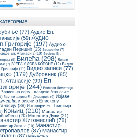
КАТЕГОРИЈЕ
убиње
(77)
Аудио Еп.
Аудио
танасије
(59)
п.Григорије
(197)
Аудио о.
ладан Перишић
(35)
Берковићи
(7)
сједе Еп. Атанасија
(10)
Бесједе Еп.
Билећа
(298)
игорија
(9)
Бијело
ВЈЕРА У ДОБА КОРОНЕ
(12)
Видео
оље
(7)
Видео записи
(77)
.Григорије
(11)
ацко
(179)
Дубровник
(85)
Еп.
п. Атанасије
(99)
ригорије
(244)
Епископ Димитрије
Записи на сајту - владика Атанасије
Изјаве
9)
Звучни записи Еп. Димитрије
(9)
аучешћа и ријечи о Епископу
танасију
(38)
Интервјуи Еп. Григорија
Коњиц
(210)
8)
Манастир
обрићево
(20)
Манастир Дужи
(21)
анастир Житомислић
(78)
Манастир
настир Завала
(10)
етропавлов
(87)
Манастир
врдош
(87)
Манастир