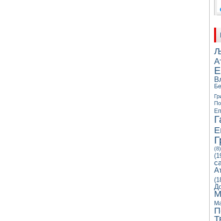
Љ
А
Е
В
Бе
Гр
П
Еп
Г
Е
Г
(8)
(1
с
А
(1
Д
М
Ма
П
Т