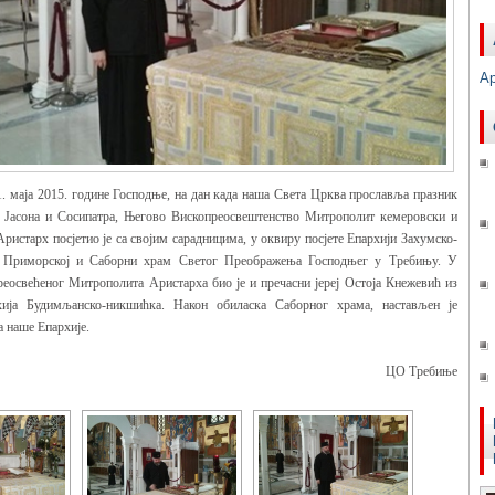
А
1. маја 2015. године Господње, на дан када наша Света Црква прославља празник
а Јасона и Сосипатра, Његово Вископреосвештенство Митрополит кемеровски и
Аристарх посјетио је са својим сарадницима, у оквиру посјете Епархији Захумско-
и Приморској и Саборни храм Светог Преображења Господњег у Требињу. У
еосвећеног Митрополита Аристарха био је и пречасни јереј Остоја Кнежевић из
ија Будимљанско-никшићка. Након обиласка Саборног храма, настављен је
а наше Епархије.
ЦО Требиње