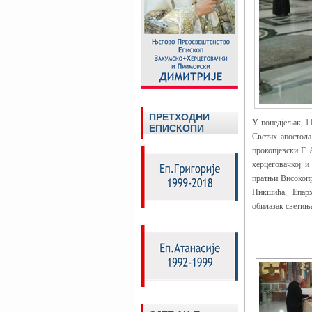
ПРЕТХОДНИ
У понедјељак, 1
ЕПИСКОПИ
Светих апостол
прокопјевски Г. 
херцеговачкој 
пратњи Високопр
Никшића, Епарх
обилазак светињ