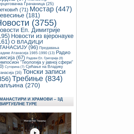
ерцеговачка Грачаница
(25)
Мостар
(447)
етковић
(71)
евесиње
(181)
Новости
(3755)
овости Еп. Димитрије
195)
Новости из вјеронауке
161)
О ВЛАДИЦИ
ТАНАСИЈУ
(96)
Предавања
Радио
адике Атанасија 1985-1990
(13)
мисија
(67)
Радови Еп. Григорија
(8)
импосион "Теологија у јавној сфери"
0)
Сјећање на Владику
Суторина
(7)
Тонски записи
анасија
(16)
Требиње
(834)
356)
апљина
(270)
МАНАСТИРИ И ХРАМОВИ – 3Д
ВИРТУЕЛНЕ ТУРЕ