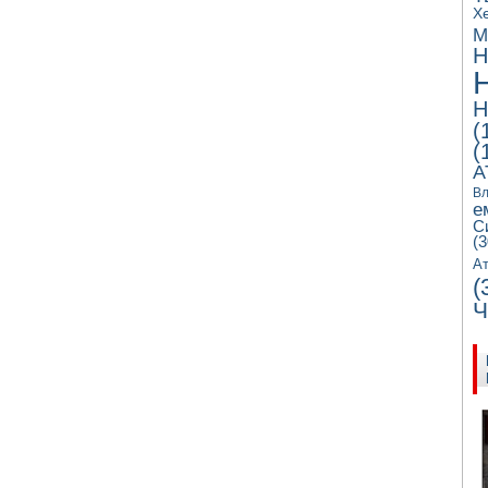
Х
М
Н
Н
(
(
А
Вл
е
С
(3
Ат
(
Ч