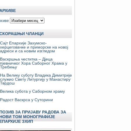
АРХИВЕ
рхиве
СКОРАШЊИ ЧЛАНЦИ
Сајт Епархије Захумско-
херцеговачке и приморске на новој
адреси и са новим изгледом
Васкршња честитка – Дјеца
пјевничког Хора Саборног Храма у
Требињу
На Велику суботу Владика Димитрије
служио Свету Литургију у Манастиру
Тврдош
Велика субота у Саборном храму
Радост Васкрса у Суторини
ПОЗИВ ЗА ПРИЈАВУ РАДОВА ЗА
НОВИ ТОМ МОНОГРАФИЈЕ
ЕПАРХИЈЕ ЗХИП