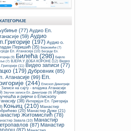
КАТЕГОРИЈЕ
убиње
(77)
Аудио Еп.
Аудио
танасије
(59)
п.Григорије
(197)
Аудио о.
ладан Перишић
(35)
Берковићи
(7)
сједе Еп. Атанасија
(10)
Бесједе Еп.
Билећа
(298)
игорија
(9)
Бијело
ВЈЕРА У ДОБА КОРОНЕ
(12)
Видео
оље
(7)
Видео записи
(77)
.Григорије
(11)
ацко
(179)
Дубровник
(85)
Еп.
п. Атанасије
(99)
ригорије
(244)
Епископ Димитрије
Записи на сајту - владика Атанасије
Изјаве
9)
Звучни записи Еп. Димитрије
(9)
аучешћа и ријечи о Епископу
танасију
(38)
Интервјуи Еп. Григорија
Коњиц
(210)
8)
Манастир
обрићево
(20)
Манастир Дужи
(21)
анастир Житомислић
(78)
Манастир
настир Завала
(10)
етропавлов
(87)
Манастир
врдош
(87)
Манастир