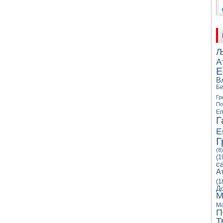
Љ
А
Е
В
Бе
Гр
П
Еп
Г
Е
Г
(8)
(1
с
А
(1
Д
М
Ма
П
Т