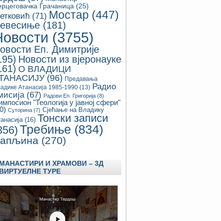
ерцеговачка Грачаница
(25)
Мостар
(447)
етковић
(71)
евесиње
(181)
Новости
(3755)
овости Еп. Димитрије
195)
Новости из вјеронауке
161)
О ВЛАДИЦИ
ТАНАСИЈУ
(96)
Предавања
Радио
адике Атанасија 1985-1990
(13)
мисија
(67)
Радови Еп. Григорија
(8)
импосион "Теологија у јавној сфери"
0)
Сјећање на Владику
Суторина
(7)
Тонски записи
анасија
(16)
Требиње
(834)
356)
апљина
(270)
МАНАСТИРИ И ХРАМОВИ – 3Д
ВИРТУЕЛНЕ ТУРЕ