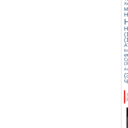
Х
М
Н
Н
(
(
А
Вл
е
С
(3
Ат
(
Ч