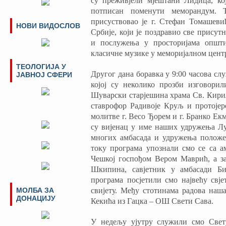
су преживјели мјештани Лидица, кој
потписан поменути меморандум. Т
присуствовао је г. Стефан Томашеви
НОВИ ВИДОСЛОВ
Србије, који је поздравио све прису
и послужења у просторијама општи
класичне музике у меморијалном центр
ТЕОЛОГИЈА У
Другог дана боравка у 9:00 часова сл
ЈАВНОЈ СФЕРИ
којој су неколико прозби изговорил
Шуварски старјешина храма Св. Кирил
ставрофор Радивоје Круљ и протојер
молитве г. Весо Ђорем и г. Бранко Е
су вијенац у име наших удружења Л
многих амбасада и удружења положен
току програма упознали смо се са а
Чешкој госпођом Вером Маврић, а за
Шкипина, савјетник у амбасади Б
програма посјетили смо највећу свје
МОЛБА ЗА
свијету. Међу стотинама радова наш
ДОНАЦИЈУ
Кекића из Гацка – ОШ Свети Сава.
У недељу ујутру служили смо Свету