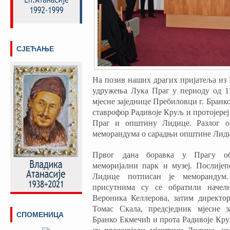
СЈЕЋАЊЕ
На позив наших драгих пријатеља из 
удружења Лука Праг у периоду од 11.
мјесне заједнице Пребиловци г. Бранк
ставрофор Радивоје Круљ и протојереј
Праг и општину Лидице. Разлог ов
меморандума о сарадњи општине Лиди
Првог дана боравка у Прагу о
меморијални парк и музеј. Послије
Лидице потписан је меморандум
присутнима су се обратили начел
Вероника Келлерова, затим директо
Томас Скала, предсједник мјесне 
СПОМЕНИЦА
Бранко Екмечић и прота Радивоје Кр