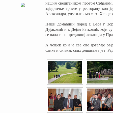
нашим свештеником протом Срђаном Ј
заједничке трпезе у ресторану код 
Александра, упутили смо се за Херцег
Наши домаћини поред г. Веса г. Зор
Дујаковић и г. Дејан Ратковић, који су
се налази на предивној локацији у Пра
А човјек који је све ове догађаје ов
слике и снимак свих дешавања је г. Ра