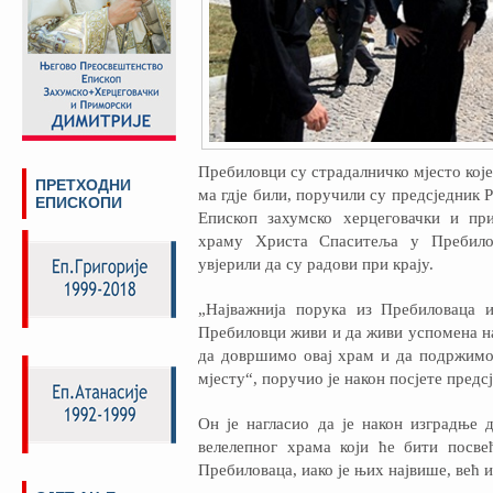
Пребиловци су страдалничко мјесто које
ПРЕТХОДНИ
ма гдје били, поручили су предсједник
ЕПИСКОПИ
Епископ захумско херцеговачки и при
храму Христа Спаситеља у Пребило
увјерили да су радови при крају.
„Најважнија порука из Пребиловаца 
Пребиловци живи и да живи успомена на 
да довршимо овај храм и да подржим
мјесту“, поручио је након посјете предс
Он је нагласио да је након изградње
велелепног храма који ће бити посве
Пребиловаца, иако је њих највише, већ