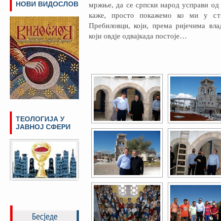
НОВИ ВИДОСЛОВ
мржње, да се српски народ усправи од п
каже, просто покажемо ко ми у ст
Пребиловци, који, према ријечима вла
који овдје одвајкада постоје…
ТЕОЛОГИЈА У
ЈАВНОЈ СФЕРИ