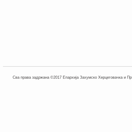
Сва права задржана ©2017 Епархија Захумско Херцеговачка и При