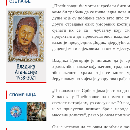
СЈЕЋАЊЕ
„Пребиловци би могли и требали бити м
коме би требала да се пише једна нова и
душе које су побијене само зато што су 
друго страдања ових уморених костиј
сјећати их се са љубављу коју см
пројектанта до преосвештеног владике
казао је предсједник Додик, вјерујући д
деценијама и вијековима на овом мјесту.
Владика Григорије је истакао да је с
храма, због пажње коју његовој градњи 
због љепоте храма која се може м
Јерусалиму по чијем је узору ова грађен
„Позивамо све Србе којима је стало до н
СПОМЕНИЦА
8 часова у Пребиловце на помен и о
светост патријарх, уз саслужење 20 вла
и уз присуство великог броја народа 
масовне доласке“, рекао је овом прилик
Он је истакао да се овим догађајем ж