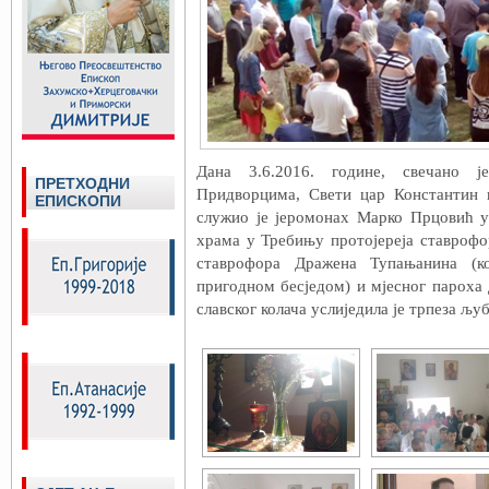
Дана 3.6.2016. године, свечано 
ПРЕТХОДНИ
Придворцима, Свети цар Константин и
ЕПИСКОПИ
служио је јеромонах Марко Прцовић у
храма у Требињу протојереја ставрофо
ставрофора Дражена Тупањанина (к
пригодном бесједом) и мјесног парох
славског колача услиједила је трпеза љуб