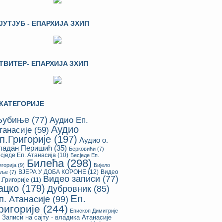
ЈУТЈУБ - ЕПАРХИЈА ЗХИП
ТВИТЕР- ЕПАРХИЈA ЗХИП
КАТЕГОРИЈЕ
убиње
(77)
Аудио Еп.
Аудио
танасије
(59)
п.Григорије
(197)
Аудио о.
ладан Перишић
(35)
Берковићи
(7)
сједе Еп. Атанасија
(10)
Бесједе Еп.
Билећа
(298)
игорија
(9)
Бијело
ВЈЕРА У ДОБА КОРОНЕ
(12)
Видео
оље
(7)
Видео записи
(77)
.Григорије
(11)
ацко
(179)
Дубровник
(85)
Еп.
п. Атанасије
(99)
ригорије
(244)
Епископ Димитрије
Записи на сајту - владика Атанасије