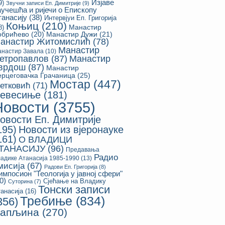
Изјаве
9)
Звучни записи Еп. Димитрије
(9)
аучешћа и ријечи о Епископу
танасију
(38)
Интервјуи Еп. Григорија
Коњиц
(210)
8)
Манастир
обрићево
(20)
Манастир Дужи
(21)
анастир Житомислић
(78)
Манастир
настир Завала
(10)
етропавлов
(87)
Манастир
врдош
(87)
Манастир
ерцеговачка Грачаница
(25)
Мостар
(447)
етковић
(71)
евесиње
(181)
Новости
(3755)
овости Еп. Димитрије
195)
Новости из вјеронауке
161)
О ВЛАДИЦИ
ТАНАСИЈУ
(96)
Предавања
Радио
адике Атанасија 1985-1990
(13)
мисија
(67)
Радови Еп. Григорија
(8)
импосион "Теологија у јавној сфери"
0)
Сјећање на Владику
Суторина
(7)
Тонски записи
анасија
(16)
Требиње
(834)
356)
апљина
(270)