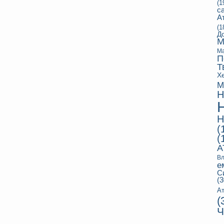
(1
с
А
(1
Д
М
Ма
П
Т
Х
М
Н
Н
(
(
А
Вл
е
С
(3
Ат
(
Ч