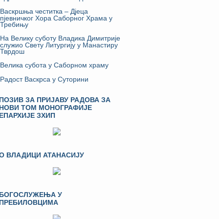
Васкршња честитка – Дјеца
пјевничког Хора Саборног Храма у
Требињу
На Велику суботу Владика Димитрије
служио Свету Литургију у Манастиру
Тврдош
Велика субота у Саборном храму
Радост Васкрса у Суторини
ПОЗИВ ЗА ПРИЈАВУ РАДОВА ЗА
НОВИ ТОМ МОНОГРАФИЈЕ
ЕПАРХИЈЕ ЗХИП
О ВЛАДИЦИ АТАНАСИЈУ
БОГОСЛУЖЕЊА У
ПРЕБИЛОВЦИМА