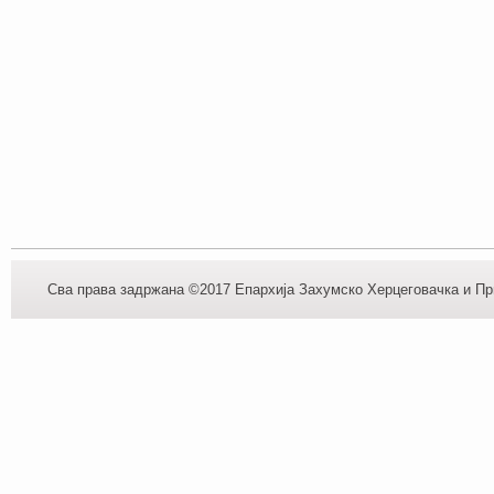
Сва права задржана ©2017 Епархија Захумско Херцеговачка и При