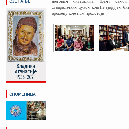
СЈЕЋАЊЕ
његовим читаоцима. Њему самом 
стваралачким духом која ће вјерујем би
времену које нам предстоји.
СПОМЕНИЦА