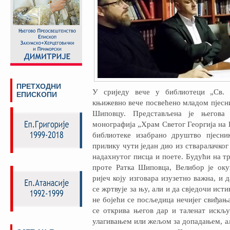
ПРЕТХОДНИ
У сриједу вече у библиотеци „Св. 
ЕПИСКОПИ
књижевно вече посвећено младом пјесн
Шиповцу. Представљена је његова 
монографија „Храм Светог Георгија на В
библиотеке изабрано друштво пјесни
прилику чути један дио из стваралачког
надахнутог писца и поете. Будући на тр
проте Ратка Шиповца, Велибор је оку
ријеч коју изговара изузетно важна, и 
се жртвује за њу, али и да свједочи ист
не бојећи се посљедица нечијег свиђања
се открива његов дар и таленат искљ
улагивањем или жељом за допадањем, а