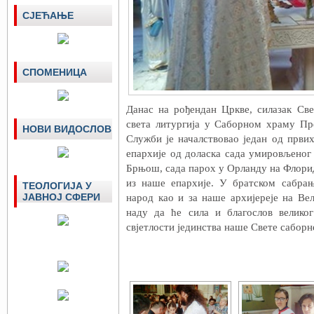
СЈЕЋАЊЕ
СПОМЕНИЦА
Данас на рођендан Цркве, силазак Све
света литургија у Саборном храму П
НОВИ ВИДОСЛОВ
Служби је началствовао један од прв
епархије од доласка сада умировљеног
Брњош, сада парох у Орланду на Флори
из наше епархије. У братском сабрањ
ТЕОЛОГИЈА У
ЈАВНОЈ СФЕРИ
народ као и за наше архијереје на Ве
наду да ће сила и благослов великог
свјетлости јединства наше Свете саборн