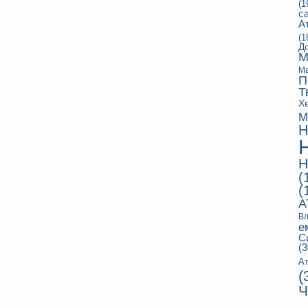
(1
с
А
(1
Д
М
Ма
П
Т
Х
М
Н
Н
(
(
А
Вл
е
С
(3
Ат
(
Ч