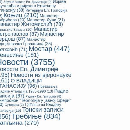
Изјаве
9)
Звучни записи Еп. Димитрије
(9)
аучешћа и ријечи о Епископу
танасију
(38)
Интервјуи Еп. Григорија
Коњиц
(210)
8)
Манастир
обрићево
(20)
Манастир Дужи
(21)
анастир Житомислић
(78)
Манастир
настир Завала
(10)
етропавлов
(87)
Манастир
врдош
(87)
Манастир
ерцеговачка Грачаница
(25)
Мостар
(447)
етковић
(71)
евесиње
(181)
Новости
(3755)
овости Еп. Димитрије
195)
Новости из вјеронауке
161)
О ВЛАДИЦИ
ТАНАСИЈУ
(96)
Предавања
Радио
адике Атанасија 1985-1990
(13)
мисија
(67)
Радови Еп. Григорија
(8)
импосион "Теологија у јавној сфери"
0)
Сјећање на Владику
Суторина
(7)
Тонски записи
анасија
(16)
Требиње
(834)
356)
апљина
(270)