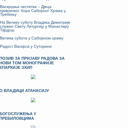
Васкршња честитка – Дјеца
пјевничког Хора Саборног Храма у
Требињу
На Велику суботу Владика Димитрије
служио Свету Литургију у Манастиру
Тврдош
Велика субота у Саборном храму
Радост Васкрса у Суторини
ПОЗИВ ЗА ПРИЈАВУ РАДОВА ЗА
НОВИ ТОМ МОНОГРАФИЈЕ
ЕПАРХИЈЕ ЗХИП
О ВЛАДИЦИ АТАНАСИЈУ
БОГОСЛУЖЕЊА У
ПРЕБИЛОВЦИМА