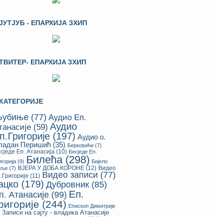
ЈУТЈУБ - ЕПАРХИЈА ЗХИП
ТВИТЕР- ЕПАРХИЈA ЗХИП
КАТЕГОРИЈЕ
убиње
(77)
Аудио Еп.
Аудио
танасије
(59)
п.Григорије
(197)
Аудио о.
ладан Перишић
(35)
Берковићи
(7)
сједе Еп. Атанасија
(10)
Бесједе Еп.
Билећа
(298)
игорија
(9)
Бијело
ВЈЕРА У ДОБА КОРОНЕ
(12)
Видео
оље
(7)
Видео записи
(77)
.Григорије
(11)
ацко
(179)
Дубровник
(85)
Еп.
п. Атанасије
(99)
ригорије
(244)
Епископ Димитрије
Записи на сајту - владика Атанасије