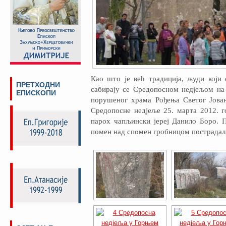
Као што је већ традиција, људи који
ПРЕТХОДНИ
сабирају се Средопосном недjељом на 
ЕПИСКОПИ
порушеног храма Рођења Светог Јован
Средопосне недjеље 25. марта 2012. г
парох чапљински јереј Данило Боро. П
помен над спомен гробницом пострадали