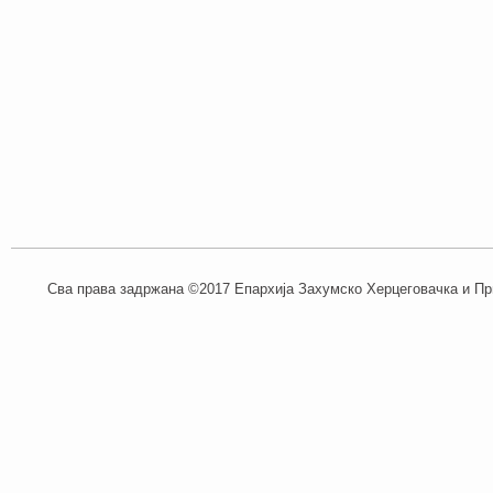
Сва права задржана ©2017 Епархија Захумско Херцеговачка и При