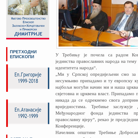
ПРЕТХОДНИ
У Требињу је почела са радом Кон
ЕПИСКОПИ
јединства православних народа на тему
идентитета народа“.
„Ми у Српској опредијељени смо за 
несумњиво припадамо и ту европску ку
најбољи могући начин ми и наша црква
свјетовна и црквена власт. Припадамо 
никада да се одрекнемо свога допри
вриједностима. Требиње заслужује
Међународног фонда јединства пр
православну вјеру“, рекао је предсјед
Конференције.
Начелник општине Требиње Доброса