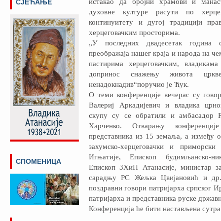
истакао да бројни храмови и манас
СЈЕЋАЊЕ
духовне културе расути по херце
континуитету и дугој традицији пра
херцеговачким просторима.
„У последних двадесетак година с
преображаја нашег краја и народа на ч
пастирима херцеговачким, владикама
допринос снажењу живота цркв
ненадокнадив“поручио је Ћук.
О теми конференције вечерас су гово
Валериј Аркадијевич и владика црно
скупу су се обратили и амбасадор 
Харченко. Отварању конференције
представника из 15 земаља, а између 
захумско-херцеговачки и приморски 
Игњатије, Епископ будимљанско-ни
СПОМЕНИЦА
Епископ ЗХиП Атанасије, министар з
сарадњу РС Жељка Цвијановић и др.
поздравни говори патријарха српског Ири
патријарха и представника руске држав
Конференција ће бити настављена сутра