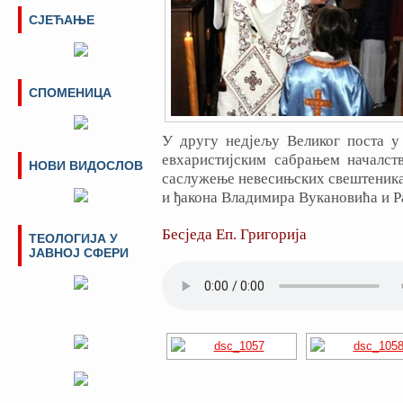
СЈЕЋАЊЕ
СПОМЕНИЦА
У другу недјељу Великог поста 
евхаристијским сабрањем началств
НОВИ ВИДОСЛОВ
саслужење невесињских свештеника
и ђакона Владимира Вукановића и Р
Бесједа Еп. Григорија
ТЕОЛОГИЈА У
ЈАВНОЈ СФЕРИ