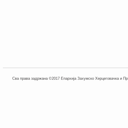
Сва права задржана ©2017 Епархија Захумско Херцеговачка и При