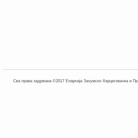
Сва права задржана ©2017 Епархија Захумско Херцеговачка и При