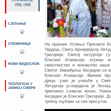
СЈЕЋАЊЕ
СПОМЕНИЦА
На празник Успења Пресвете Б
Тврдош, Свету Архијерејску Литу
Григорије. Светој литургији 
Епископ Атанасије, игуман 
НОВИ ВИДОСЛОВ
свештенство и монаштво наше
Светог Јеванђеља бесједом се 
Епископ Атанасије. Велики бро
дјеце, узео је учешће у Све
ТЕОЛОГИЈА У
Литургије услиједила је Лити
ЈАВНОЈ СФЕРИ
преломио славски колач. Нако
бесједио је Епископ Григорије. 
трпезу љубави за све присутне.