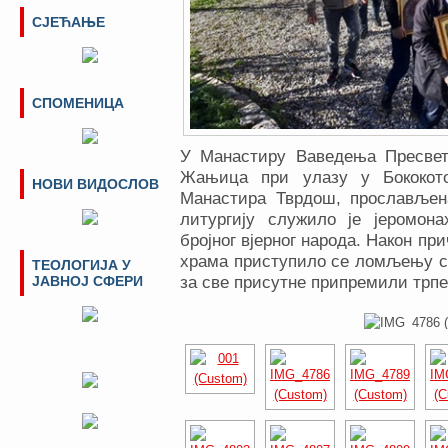
СЈЕЋАЊЕ
СПОМЕНИЦА
У Манастиру Ваведења Пресвет
Жањица при улазу у Бококото
НОВИ ВИДОСЛОВ
Манастира Тврдош, прослављен
литургију служило је јеромон
бројног вјерног народа. Након пр
храма приступило се ломљењу сл
ТЕОЛОГИЈА У
ЈАВНОЈ СФЕРИ
за све присутне припремили трп