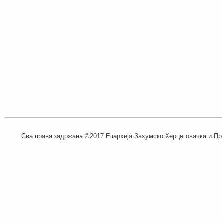
Сва права задржана ©2017 Епархија Захумско Херцеговачка и При