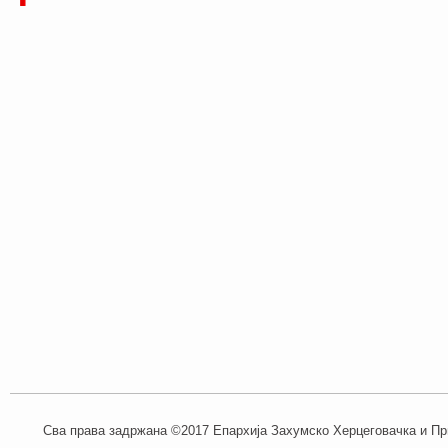
Сва права задржана ©2017 Епархија Захумско Херцеговачка и При