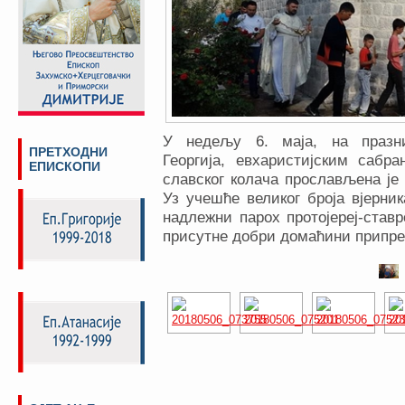
У недељу 6. маја, на празни
ПРЕТХОДНИ
Георгија, евхаристијским саб
ЕПИСКОПИ
славског колача прослављена је
Уз учешће великог броја вјерник
надлежни парох протојереј-став
присутне добри домаћини припре