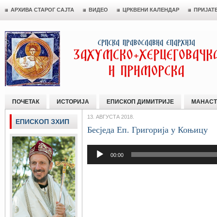
АРХИВА СТАРОГ САЈТА
ВИДЕО
ЦРКВЕНИ КАЛЕНДАР
ПРИЈАТ
ПОЧЕТАК
ИСТОРИЈА
ЕПИСКОП ДИМИТРИЈЕ
МАНАСТ
13. АВГУСТА 2018.
ЕПИСКОП ЗХИП
Бесједа Еп. Григорија у Коњицу
00:00
Прегледач
звучних
записа