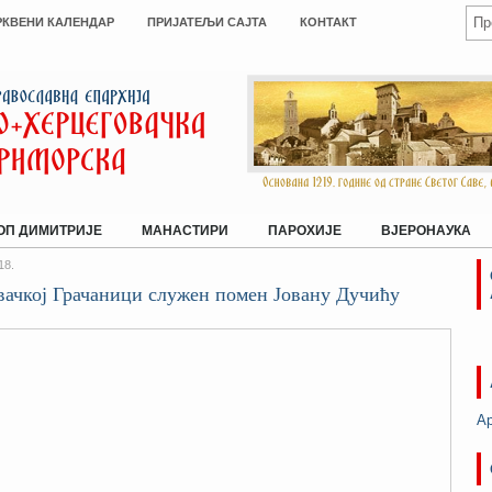
РКВЕНИ КАЛЕНДАР
ПРИЈАТЕЉИ САЈТА
КОНТАКТ
ОП ДИМИТРИЈЕ
МАНАСТИРИ
ПАРОХИЈЕ
ВЈЕРОНАУКА
18.
вачкој Грачаници служен помен Јовану Дучићу
А