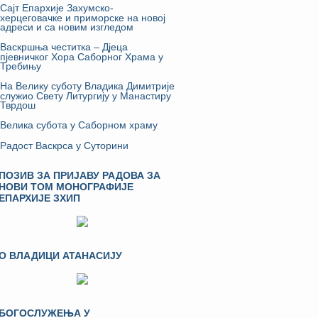
Сајт Епархије Захумско-
херцеговачке и приморске на новој
адреси и са новим изгледом
Васкршња честитка – Дјеца
пјевничког Хора Саборног Храма у
Требињу
На Велику суботу Владика Димитрије
служио Свету Литургију у Манастиру
Тврдош
Велика субота у Саборном храму
Радост Васкрса у Суторини
ПОЗИВ ЗА ПРИЈАВУ РАДОВА ЗА
НОВИ ТОМ МОНОГРАФИЈЕ
ЕПАРХИЈЕ ЗХИП
О ВЛАДИЦИ АТАНАСИЈУ
БОГОСЛУЖЕЊА У