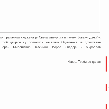
кој Грачаници служена је Света литургија и помен Јовану Дучићу.
в гроб цвијеће су положили начелник Одјељења за друштвене
и Зоран Милошевић, пјесници Ђорђо Сладоје и Мирослав
Извор: Требиње данас