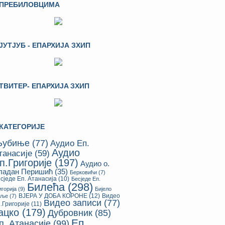
ПРЕБИЛОВЦИМА
ЈУТЈУБ - ЕПАРХИЈА ЗХИП
ТВИТЕР- ЕПАРХИЈA ЗХИП
КАТЕГОРИЈЕ
убиње
(77)
Аудио Еп.
Аудио
танасије
(59)
п.Григорије
(197)
Аудио о.
ладан Перишић
(35)
Берковићи
(7)
сједе Еп. Атанасија
(10)
Бесједе Еп.
Билећа
(298)
игорија
(9)
Бијело
ВЈЕРА У ДОБА КОРОНЕ
(12)
Видео
оље
(7)
Видео записи
(77)
.Григорије
(11)
ацко
(179)
Дубровник
(85)
Еп.
п. Атанасије
(99)