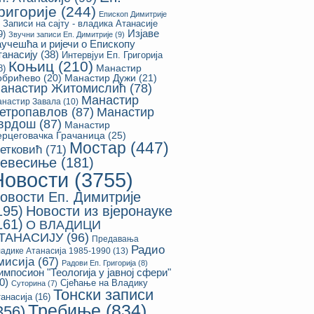
ригорије
(244)
Епископ Димитрије
Записи на сајту - владика Атанасије
Изјаве
9)
Звучни записи Еп. Димитрије
(9)
аучешћа и ријечи о Епископу
танасију
(38)
Интервјуи Еп. Григорија
Коњиц
(210)
8)
Манастир
обрићево
(20)
Манастир Дужи
(21)
анастир Житомислић
(78)
Манастир
настир Завала
(10)
етропавлов
(87)
Манастир
врдош
(87)
Манастир
ерцеговачка Грачаница
(25)
Мостар
(447)
етковић
(71)
евесиње
(181)
Новости
(3755)
овости Еп. Димитрије
195)
Новости из вјеронауке
161)
О ВЛАДИЦИ
ТАНАСИЈУ
(96)
Предавања
Радио
адике Атанасија 1985-1990
(13)
мисија
(67)
Радови Еп. Григорија
(8)
импосион "Теологија у јавној сфери"
0)
Сјећање на Владику
Суторина
(7)
Тонски записи
анасија
(16)
Требиње
(834)
356)