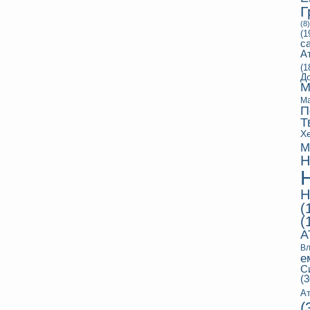
Г
(8)
(1
с
А
(1
Д
М
Ма
П
Т
Х
М
Н
Н
(
(
А
Вл
е
С
(3
Ат
(