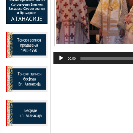
Прегледач
00:00
звучних
записа