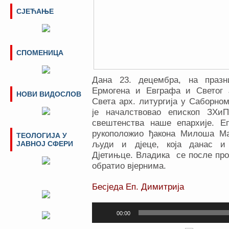
СЈЕЋАЊЕ
СПОМЕНИЦА
Дана 23. децембра, на празн
Ермогена и Евграфа и Светог 
НОВИ ВИДОСЛОВ
Света арх. литургија у Саборно
је началствовао епископ ЗХи
свештенства наше епархије. Е
рукоположио ђакона Милоша Ма
ТЕОЛОГИЈА У
ЈАВНОЈ СФЕРИ
људи и дјеце, која данас и 
Дјетињце. Владика се после про
обратио вјернима.
Бесједа Еп. Димитрија
Прегледач
00:00
звучних
записа