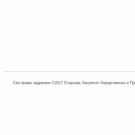
Сва права задржана ©2017 Епархија Захумско Херцеговачка и При